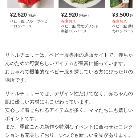
¥
2,620
¥
2,920
¥
3,500
(税込)
(税込)
(税込
ベビー服 フルーツベビ
在庫切れ
在庫切れ
ーロンパース
ベビー服 恐竜プリント
ベビー服 動物
半袖ロンパース
わロンパース3
リトルチェリーは、ベビー服専用の通販サイトで、赤ちゃ
んのための可愛らしいアイテムが豊富に揃っています。
おしゃれで機能的なベビー服を探している方にぴったりの
場所です。
リトルチェリーでは、デザイン性だけでなく、赤ちゃんの
肌に優しい素材にもこだわっています。
安心して着せられるアイテムが多く、ママたちにも嬉しい
ポイントです。
また、季節ごとの新作や特別なイベントに合わせたコレク
ションも充実しており、いつでも新しい発見があります。