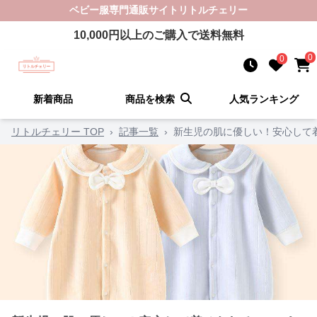
ベビー服
専門通販サイト
リトルチェリー
10,000
円以上のご購入で送料無料
0
0
新着商品
商品を検索
人気ランキング
リトルチェリー TOP
›
記事一覧
›
新生児の肌に優しい！安心して