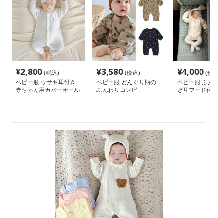
¥
2,800
¥
3,580
¥
4,000
(税込)
(税込)
(税込
ベビー服 ウサギ耳付き
ベビー服 どんぐり柄の
ベビー服 ふん
赤ちゃん用カバーオール
ふんわりコンビ
ぎ耳フード付き
ール