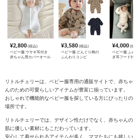
¥
2,800
¥
3,580
¥
4,000
(税込)
(税込)
(税込
ベビー服 ウサギ耳付き
ベビー服 どんぐり柄の
ベビー服 ふん
赤ちゃん用カバーオール
ふんわりコンビ
ぎ耳フード付き
ール
リトルチェリーは、ベビー服専用の通販サイトで、赤ちゃ
んのための可愛らしいアイテムが豊富に揃っています。
おしゃれで機能的なベビー服を探している方にぴったりの
場所です。
リトルチェリーでは、デザイン性だけでなく、赤ちゃんの
肌に優しい素材にもこだわっています。
安心して着せられるアイテムが多く、ママたちにも嬉しい