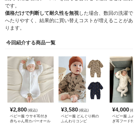
です。
価格だけで判断して耐久性を無視
した場合、数回の洗濯で
へたりやすく、結果的に買い替えコストが増えることがあ
ります。
今回紹介する商品一覧
¥
2,800
¥
3,580
¥
4,000
(税込)
(税込)
(税込
ベビー服 ウサギ耳付き
ベビー服 どんぐり柄の
ベビー服 ふん
赤ちゃん用カバーオール
ふんわりコンビ
ぎ耳フード付き
ール