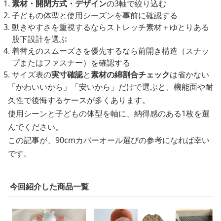
素材・開閉方式・デザイン
の3軸で絞り込む
子どもの体型と使用シーズンを事前に確認する
動きやすさを重視するならストレッチ素材＋ゆとりある
股下設計を選ぶ
着替えのスムーズさを優先するなら前開き構造（スナッ
プまたはファスナー）を確認する
サイズ表の
実寸確認
と
素材の綿割合チェック
は省かない
「かわいいから」「安いから」だけで選ぶと、機能面や耐
久性で後悔するケースが多くあります。
使用シーンと子どもの体型を軸に、納得感のある1枚を選
んでください。
この記事が、90cmカバーオール選びの参考になれば幸い
です。
今回紹介した商品一覧