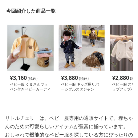
今回紹介した商品一覧
¥
3,160
¥
3,880
¥
2,880
(税込)
(税込)
(税込
ベビー服 くまさんワッ
ベビー服 キッズ用リバ
ベビー服 スマ
ペン付きベビーカーディ
ーシブルスタジャン
ップアップパー
ガン
リトルチェリーは、ベビー服専用の通販サイトで、赤ちゃ
んのための可愛らしいアイテムが豊富に揃っています。
おしゃれで機能的なベビー服を探している方にぴったりの