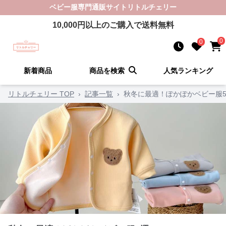
ベビー服
専門通販サイト
リトルチェリー
10,000
円以上のご購入で送料無料
0
0
新着商品
商品を検索
人気ランキング
リトルチェリー TOP
›
記事一覧
›
秋冬に最適！ぽかぽかベビー服