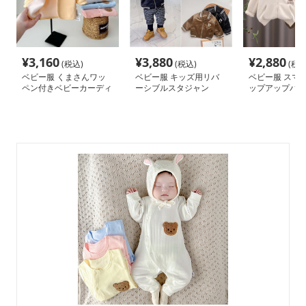
¥
3,160
¥
3,880
¥
2,880
(税込)
(税込)
(税込
ベビー服 くまさんワッ
ベビー服 キッズ用リバ
ベビー服 スマ
ペン付きベビーカーディ
ーシブルスタジャン
ップアップパー
ガン