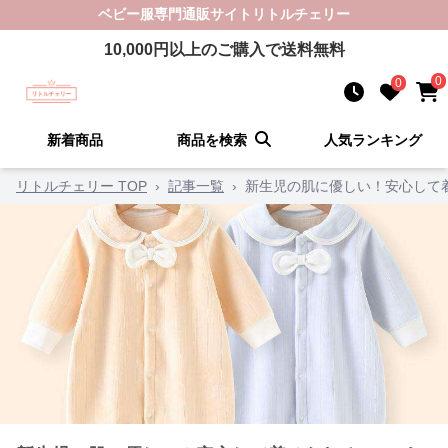
ベビー服
専門通販サイト
リトルチェリー
10,000
円以上のご購入で送料無料
0
0
新着商品
商品を検索
人気ランキング
リトルチェリー TOP
›
記事一覧
›
新生児の肌に優しい！安心して