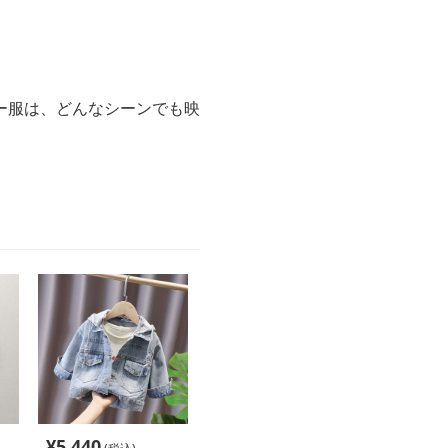
。
ー服は、どんなシーンでも映
。
¥
5,440