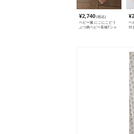
¥
2,740
¥
(税込)
ベビー服 にこにこどう
ベ
ぶつ柄ベビー長袖Tシャ
付
ツ
ス