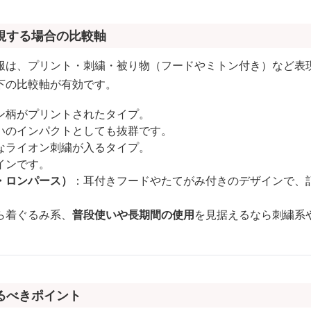
視する場合の比較軸
服は、プリント・刺繍・被り物（フードやミトン付き）など表
下の比較軸が有効です。
ン柄がプリントされたタイプ。
いのインパクトとしても抜群です。
なライオン刺繍が入るタイプ。
インです。
・ロンパース）
：耳付きフードやたてがみ付きのデザインで、
ら着ぐるみ系、
普段使いや長期間の使用
を見据えるなら刺繍系
るべきポイント