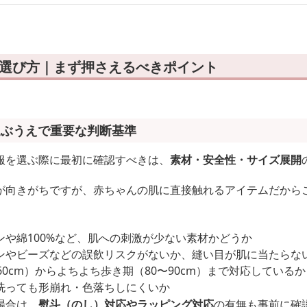
の選び方｜まず押さえるべきポイント
選ぶうえで重要な判断基準
服を選ぶ際に最初に確認すべきは、
素材・安全性・サイズ展開
が向きがちですが、赤ちゃんの肌に直接触れるアイテムだから
ンや綿100%など、肌への刺激が少ない素材かどうか
ンやビーズなどの誤飲リスクがないか、縫い目が肌に当たらな
60cm）からよちよち歩き期（80〜90cm）まで対応しているか
洗っても形崩れ・色落ちしにくいか
場合は、
熨斗（のし）対応やラッピング対応
の有無も事前に確