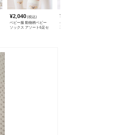
¥
2,040
¥
4,600
(税込)
(税込)
ベビー服 動物柄ベビー
ベビー服 もこもこ動物
ソックス アソート6足セ
耳付きフード裏起毛ロン
ット
パース