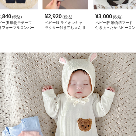
2,840
¥
2,920
¥
3,000
(税込)
(税込)
(税込)
ビー服 動物モチーフ
ベビー服 ライオンキャ
ベビー服 動物柄フード
きフォーマルロンパー
ラクター付き赤ちゃん用
付きあったかベビーロン
スニーカー12cm~13cm
パース