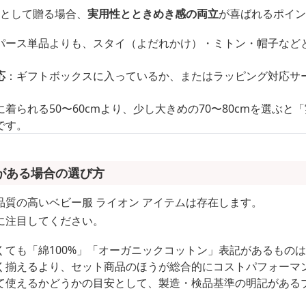
トとして贈る場合、
実用性とときめき感の両立
が喜ばれるポイン
パース単品よりも、スタイ（よだれかけ）・ミトン・帽子など
応
：ギフトボックスに入っているか、またはラッピング対応サ
着られる50〜60cmより、少し大きめの70〜80cmを選ぶと
です。
がある場合の選び方
質の高いベビー服 ライオン アイテムは存在します。
に注目してください。
くても「綿100%」「オーガニックコットン」表記があるもの
く揃えるより、セット商品のほうが総合的にコストパフォーマ
て使えるかどうかの目安として、製造・検品基準の明記がある