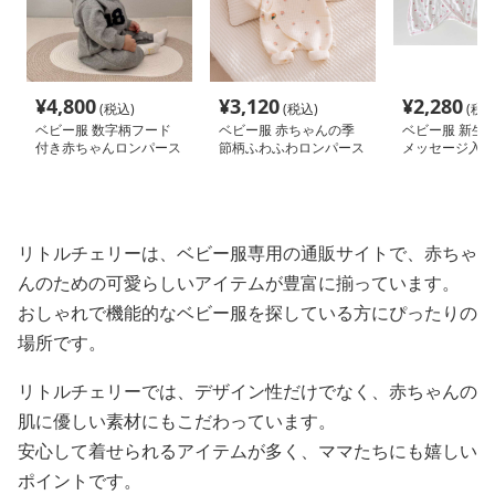
¥
4,800
¥
3,120
¥
2,280
(税込)
(税込)
(税込
ベビー服 数字柄フード
ベビー服 赤ちゃんの季
ベビー服 新生
付き赤ちゃんロンパース
節柄ふわふわロンパース
メッセージ入り
ト
リトルチェリーは、ベビー服専用の通販サイトで、赤ちゃ
んのための可愛らしいアイテムが豊富に揃っています。
おしゃれで機能的なベビー服を探している方にぴったりの
場所です。
リトルチェリーでは、デザイン性だけでなく、赤ちゃんの
肌に優しい素材にもこだわっています。
安心して着せられるアイテムが多く、ママたちにも嬉しい
ポイントです。