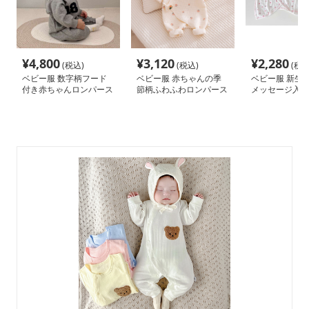
¥
4,800
¥
3,120
¥
2,280
(税込)
(税込)
(税込
ベビー服 数字柄フード
ベビー服 赤ちゃんの季
ベビー服 新生
付き赤ちゃんロンパース
節柄ふわふわロンパース
メッセージ入り
ト