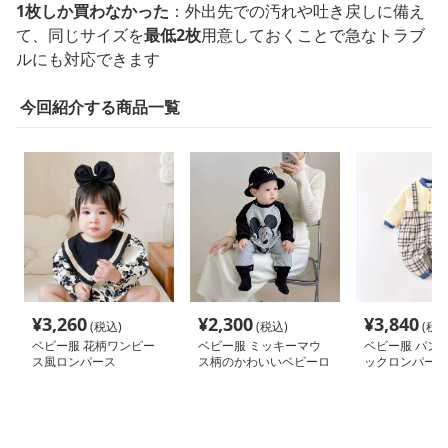
1枚しか買わなかった
：外出先での汚れや吐き戻しに備え
て、同じサイズを
最低2枚
用意しておくことで急なトラブ
ルにも対応できます
今回紹介する商品一覧
¥
3,260
¥
2,300
¥
3,840
(税込)
(税込)
(税込
ベビー服 花柄ワンピー
ベビー服 ミッキーマウ
ベビー服 パン
ス風ロンパース
ス柄のかわいいベビーロ
ックロンパース
ンパース