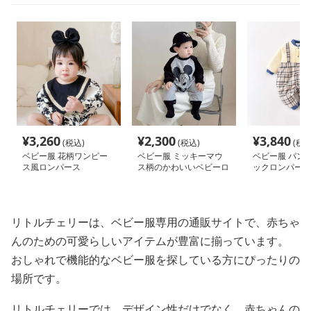
¥
3,260
¥
2,300
¥
3,840
(税込)
(税込)
(税込
ベビー服 花柄ワンピー
ベビー服 ミッキーマウ
ベビー服 パン
ス風ロンパース
ス柄のかわいいベビーロ
ックロンパース
ンパース
リトルチェリーは、ベビー服専用の通販サイトで、赤ちゃ
んのための可愛らしいアイテムが豊富に揃っています。
おしゃれで機能的なベビー服を探している方にぴったりの
場所です。
リトルチェリーでは、デザイン性だけでなく、赤ちゃんの