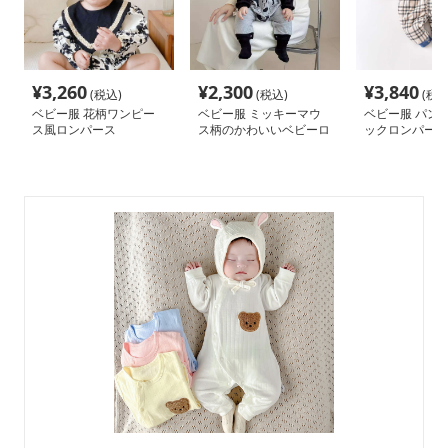
¥
3,260
¥
2,300
¥
3,840
(税込)
(税込)
(税込
ベビー服 花柄ワンピー
ベビー服 ミッキーマウ
ベビー服 パン
ス風ロンパース
ス柄のかわいいベビーロ
ックロンパース
ンパース