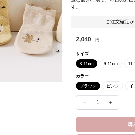
す。
ご注文確定か
2,040
円
サイズ
Next slide
8-11cm
9-11cm
11
カラー
ブラウン
ピンク
イ
1
購