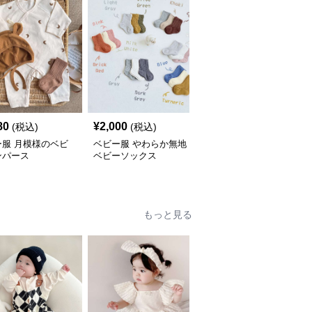
80
¥
2,000
¥
2,880
(税込)
(税込)
(税込)
ー服 月模様のベビ
ベビー服 やわらか無地
ベビー服 秋冬向けチェ
ンパース
ベビーソックス
ック柄リボン付きロンパ
ース
もっと見る