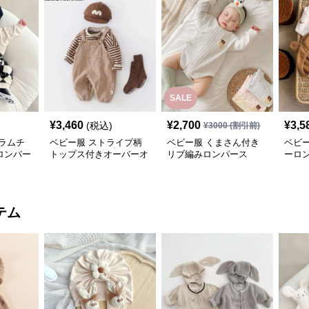
SALE
¥
3,460
¥
2,700
¥
3,5
(税込)
¥
3000
(割引前)
ラムチ
ベビー服 ストライプ柄
ベビー服 くまさん付き
ベビ
ロンパー
トップス付きオーバーオ
リブ編みロンパース
ーロ
ール
テム