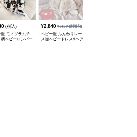
SALE
80
¥
2,840
¥
3,460
(税込)
(税込)
¥
3160
(割引前)
ー服 モノグラムチ
ベビー服 ふんわりレー
ベビー服 ストライプ柄
ク柄ベビーロンパー
ス襟ベビードレス&ヘア
トップス付きオーバーオ
バンドセット
ール