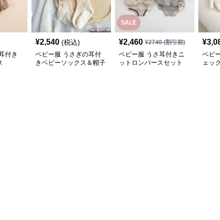
SALE
¥
2,540
¥
2,460
¥
3,0
(税込)
¥
2740
(割引前)
耳付き
ベビー服 うさぎの耳付
ベビー服 うさ耳付きニ
ベビ
ス
きベビーソックス＆帽子
ットロンパースセット
ェッ
セット
ス