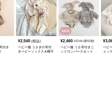
SALE
¥
2,540
¥
2,460
¥
3,0
(税込)
¥
2740
(割引前)
耳付き
ベビー服 うさぎの耳付
ベビー服 うさ耳付きニ
ベビ
ス
きベビーソックス＆帽子
ットロンパースセット
ェッ
セット
ス