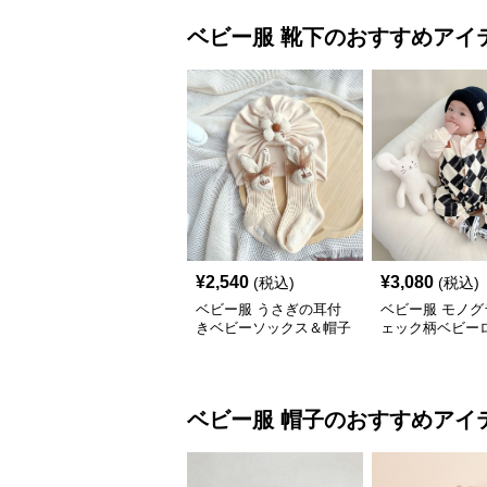
ベビー服
靴下
のおすすめアイ
¥
2,540
¥
3,080
(税込)
(税込)
ベビー服 うさぎの耳付
ベビー服 モノグ
きベビーソックス＆帽子
ェック柄ベビー
セット
ス
ベビー服
帽子
のおすすめアイ