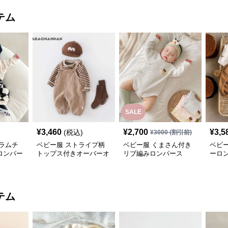
テム
SALE
¥
3,460
¥
2,700
¥
3,5
(税込)
¥
3000
(割引前)
ラムチ
ベビー服 ストライプ柄
ベビー服 くまさん付き
ベビ
ロンパー
トップス付きオーバーオ
リブ編みロンパース
ーロ
ール
テム