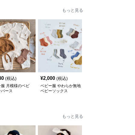
もっと見る
80
¥
2,000
¥
2,880
(税込)
(税込)
(税込)
ー服 月模様のベビ
ベビー服 やわらか無地
ベビー服 秋冬向けチェ
ンパース
ベビーソックス
ック柄リボン付きロンパ
ース
もっと見る