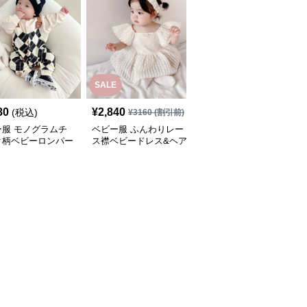
SALE
80
¥
2,840
¥
3,460
(税込)
(税込)
¥
3160
(割引前)
ー服 モノグラムチ
ベビー服 ふんわりレー
ベビー服 ストライプ柄
ク柄ベビーロンパー
ス襟ベビードレス&ヘア
トップス付きオーバーオ
バンドセット
ール