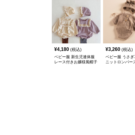
¥
4,180
¥
3,260
(税込)
(税込)
ベビー服 新生児連体服
ベビー服 うさぎ
レース付きお嬢様風帽子
ニットロンパー
セット