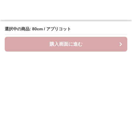
選択中の商品: 80cm / アプリコット
選択中の商品: 80cm / アプリコット
購入画面に進む
購入画面に進む
リトルチェリー
について