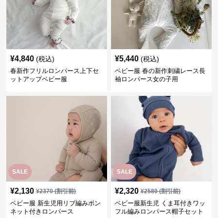
¥
4,840
¥
5,440
(税込)
(税込)
春新作フリルロンパース上下セ
ベビー服 春の新作刺繍レース長
ットアップベビー服
袖ロンパース女の子用
SALE
SALE
¥
2,130
¥
2,320
¥
2370
(割引前)
¥
2580
(割引前)
ベビー服 新生児用リブ編みボン
ベビー服新生児 くま耳付きワッ
ネット付きロンパース
フル編みロンパース帽子セット