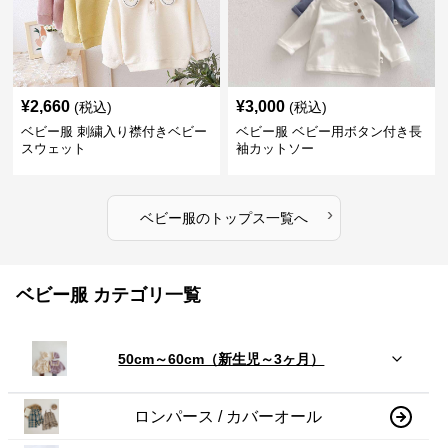
¥
2,660
¥
3,000
(税込)
(税込)
ベビー服 刺繍入り襟付きベビー
ベビー服 ベビー用ボタン付き長
スウェット
袖カットソー
›
ベビー服
の
トップス
一覧へ
ベビー服 カテゴリ一覧
50cm～60cm（新生児～3ヶ月）
ロンパース / カバーオール
肌着