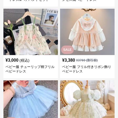
SALE
¥
3,000
¥
3,380
(税込)
¥
3760
(割引前)
ベビー服 チューリップ柄フリル
ベビー服 フリル付きリボン飾り
ベビードレス
ベビードレス
SALE