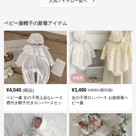
ベビー服帽子の新着アイテム
SALE
¥
4,040
¥
3,490
(税込)
¥
3880
(割引前)
ベビー服 女の子用上品なレース
女の子用ロンパース お姫様風ベ
襟付き帽子付きロンパースセッ
ビー服
ト