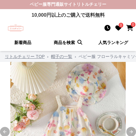
ベビー服
専門通販サイト
リトルチェリー
10,000
円以上のご購入で送料無料
0
0
新着商品
商品を検索
人気ランキング
リトルチェリー TOP
›
帽子の一覧
›
ベビー服 フローラルキャミ
Previous slide
Ne