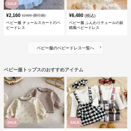
¥
2,160
¥
6,480
(税込)
¥
2400
(割引前)
ベビー服 チュールスカートのベ
ベビー服 ふんわりチュールの妖
ビードレス
精風ベビードレス
›
ベビー服
の
ベビードレス
一覧へ
ベビー服トップスのおすすめアイテム
SALE
SALE
¥
3,460
¥
2,930
¥
3840
(割引前)
¥
3260
(割引前)
2025新作 ベビー服 リボン柄フ
ベビー服 チェック柄サスペンダ