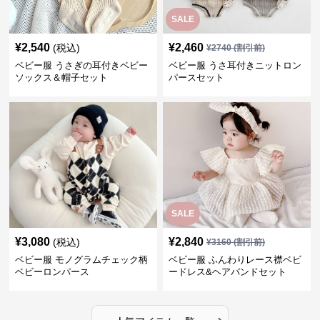
¥
2,540
¥
2,460
(税込)
¥
2740
(割引前)
ベビー服 うさぎの耳付きベビー
ベビー服 うさ耳付きニットロン
ソックス＆帽子セット
パースセット
SALE
¥
3,080
¥
2,840
(税込)
¥
3160
(割引前)
ベビー服 モノグラムチェック柄
ベビー服 ふんわりレース襟ベビ
ベビーロンパース
ードレス&ヘアバンドセット
›
人気アイテム一覧へ