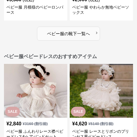
ース
ックス
›
ベビー服
の
靴下
一覧へ
ベビー服ベビードレスのおすすめアイテム
SALE
SALE
¥
2,840
¥
4,620
¥
3160
(割引前)
¥
5140
(割引前)
ベビー服 ふんわりレース襟ベビ
ベビー服 レースとリボンのプリ
ードレス&ヘアバンドセット
ンセス風ベビードレス