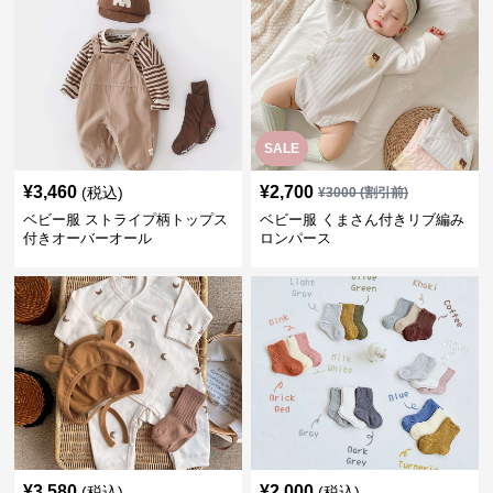
SALE
¥
3,460
¥
2,700
(税込)
¥
3000
(割引前)
ベビー服 ストライプ柄トップス
ベビー服 くまさん付きリブ編み
付きオーバーオール
ロンパース
¥
3,580
¥
2,000
(税込)
(税込)
ベビー服 月模様のベビーロンパ
ベビー服 やわらか無地ベビーソ