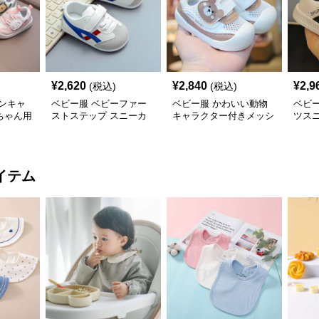
¥
2,620
¥
2,840
¥
2,9
(税込)
(税込)
ンキャ
ベビー服 ベビーファー
ベビー服 かわいい動物
ベビ
ちゃん用
ストステップ スニーカ
キャラクター付きメッシ
ツス
13cm
ー11.5cm~12.5cm
ュベビーシューズ
11.5
11.5cm~12.5cm
イテム