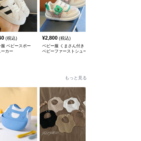
60
¥
2,800
¥
2,700
(税込)
(税込)
(税込)
ー服 ベビースポー
ベビー服 くまさん付き
ベビー服 くまさん柄ベ
ニーカー
ベビーファーストシュー
ビーソックスシューズ
cm~12.5cm
ズ12cm~13cm
11cm~12cm
もっと見る