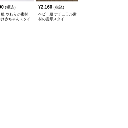
00
¥
2,160
¥
2,160
(税込)
(税込)
(税込)
ー服 やわらか素材
ベビー服 ナチュラル素
ベビー服 シリコン製 収
かけ赤ちゃんスタイ
材の雲形スタイ
納可能な赤ちゃん用スタ
イ