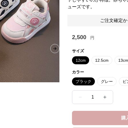
ューズです。
ご注文確定か
2,500
円
サイズ
Next slide
12cm
12.5cm
13c
カラー
ブラック
グレー
ピ
1
購