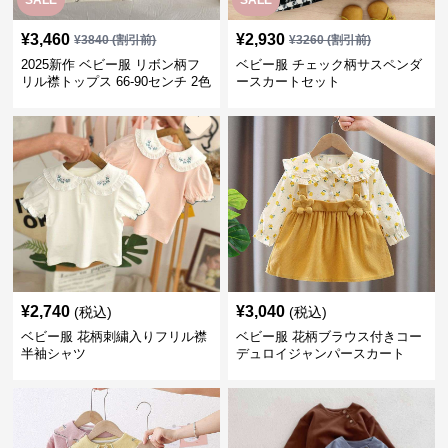
SALE
SALE
¥
3,460
¥
2,930
¥
3840
(割引前)
¥
3260
(割引前)
2025新作 ベビー服 リボン柄フ
ベビー服 チェック柄サスペンダ
リル襟トップス 66-90センチ 2色
ースカートセット
¥
2,740
¥
3,040
(税込)
(税込)
ベビー服 花柄刺繍入りフリル襟
ベビー服 花柄ブラウス付きコー
半袖シャツ
デュロイジャンパースカート