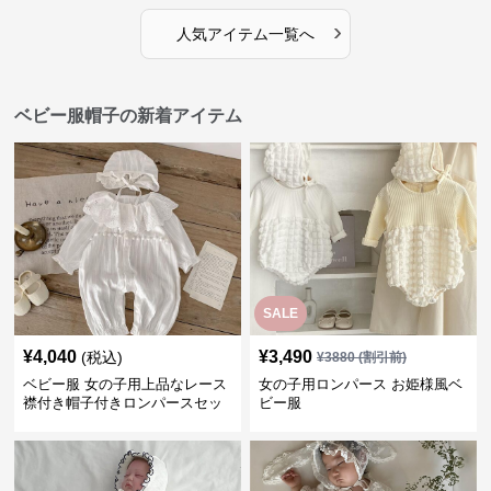
›
人気アイテム一覧へ
ベビー服帽子の新着アイテム
SALE
¥
4,040
¥
3,490
(税込)
¥
3880
(割引前)
ベビー服 女の子用上品なレース
女の子用ロンパース お姫様風ベ
襟付き帽子付きロンパースセッ
ビー服
ト