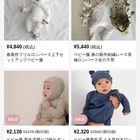
¥
4,840
¥
5,440
(税込)
(税込)
春新作フリルロンパース上下セ
ベビー服 春の新作刺繍レース長
ットアップベビー服
袖ロンパース女の子用
SALE
SALE
¥
2,130
¥
2,320
¥
2370
(割引前)
¥
2580
(割引前)
ベビー服 新生児用リブ編みボン
ベビー服新生児 くま耳付きワッ