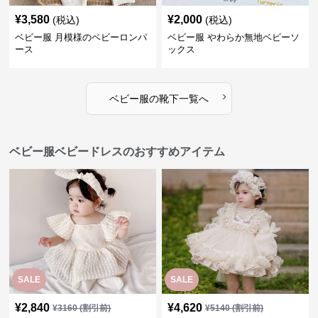
¥
3,580
¥
2,000
(税込)
(税込)
ベビー服 月模様のベビーロンパ
ベビー服 やわらか無地ベビーソ
ース
ックス
›
ベビー服
の
靴下
一覧へ
ベビー服ベビードレスのおすすめアイテム
SALE
SALE
¥
2,840
¥
4,620
¥
3160
(割引前)
¥
5140
(割引前)