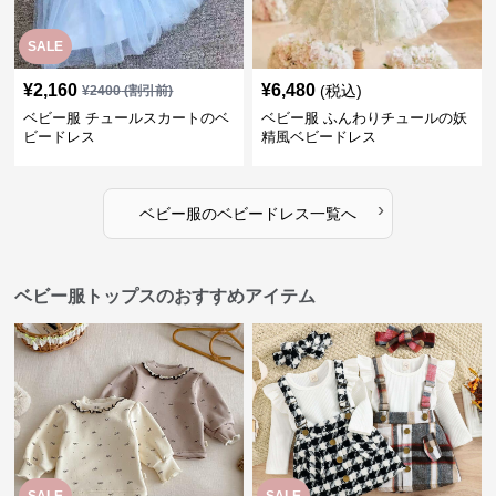
SALE
¥
2,160
¥
6,480
(税込)
¥
2400
(割引前)
ベビー服 チュールスカートのベ
ベビー服 ふんわりチュールの妖
ビードレス
精風ベビードレス
›
ベビー服
の
ベビードレス
一覧へ
ベビー服トップスのおすすめアイテム