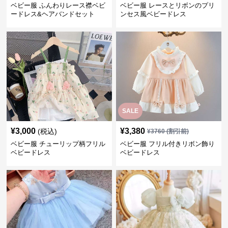
ベビー服 ふんわりレース襟ベビ
ベビー服 レースとリボンのプリ
ードレス&ヘアバンドセット
ンセス風ベビードレス
SALE
¥
3,000
¥
3,380
(税込)
¥
3760
(割引前)
ベビー服 チューリップ柄フリル
ベビー服 フリル付きリボン飾り
ベビードレス
ベビードレス