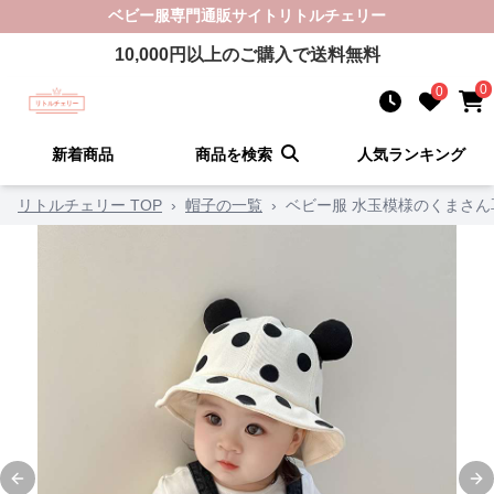
ベビー服
専門通販サイト
リトルチェリー
10,000
円以上のご購入で送料無料
0
0
新着商品
商品を検索
人気ランキング
リトルチェリー TOP
›
帽子の一覧
›
ベビー服 水玉模様のくまさ
Previous slide
Ne