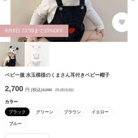
8
月
8
日 23:59まで10%OFF
ベビー服 水玉模様のくまさん耳付きベビー帽子
2,700
円 (税込)
3,000
円 (割引前)
カラー
ブラック
グリーン
ブラウン
イエロー
ブルー