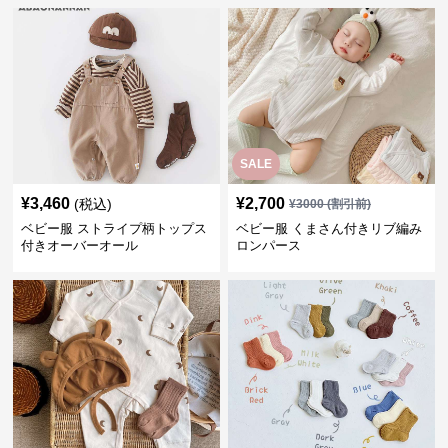
SALE
¥
3,460
¥
2,700
(税込)
¥
3000
(割引前)
ベビー服 ストライプ柄トップス
ベビー服 くまさん付きリブ編み
付きオーバーオール
ロンパース