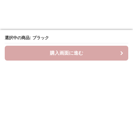
選択中の商品: ブラック
選択中の商品: ブラック
購入画面に進む
購入画面に進む
リトルチェリー
について