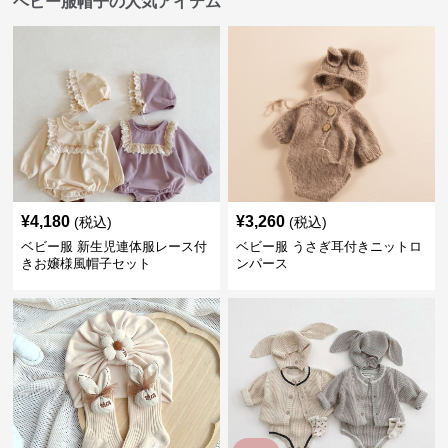
ベビー服帽子の人気アイテム
¥
4,180
¥
3,260
(税込)
(税込)
ベビー服 新生児連体服レース付
ベビー服 うさぎ耳付きニットロ
きお嬢様風帽子セット
ンパース