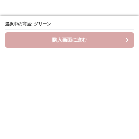
選択中の商品: グリーン
選択中の商品: グリーン
購入画面に進む
購入画面に進む
リトルチェリー
について
会社概要