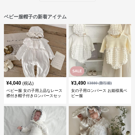
ベビー服帽子の新着アイテム
SALE
¥
4,040
¥
3,490
(税込)
¥
3880
(割引前)
ベビー服 女の子用上品なレース
女の子用ロンパース お姫様風ベ
襟付き帽子付きロンパースセッ
ビー服
ト