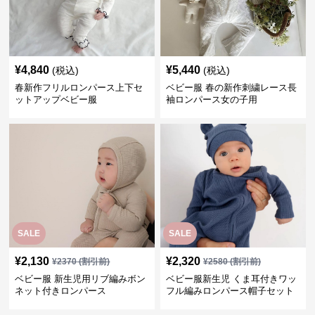
¥
4,840
¥
5,440
(税込)
(税込)
春新作フリルロンパース上下セ
ベビー服 春の新作刺繍レース長
ットアップベビー服
袖ロンパース女の子用
SALE
SALE
¥
2,130
¥
2,320
¥
2370
(割引前)
¥
2580
(割引前)
ベビー服 新生児用リブ編みボン
ベビー服新生児 くま耳付きワッ
ネット付きロンパース
フル編みロンパース帽子セット