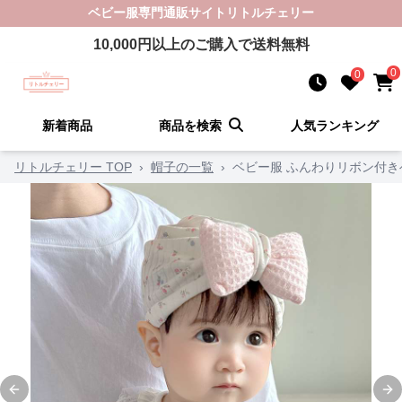
ベビー服
専門通販サイト
リトルチェリー
10,000
円以上のご購入で送料無料
0
0
新着商品
商品を検索
人気ランキング
リトルチェリー TOP
›
帽子の一覧
›
ベビー服 ふんわりリボン付
Previous slide
Ne