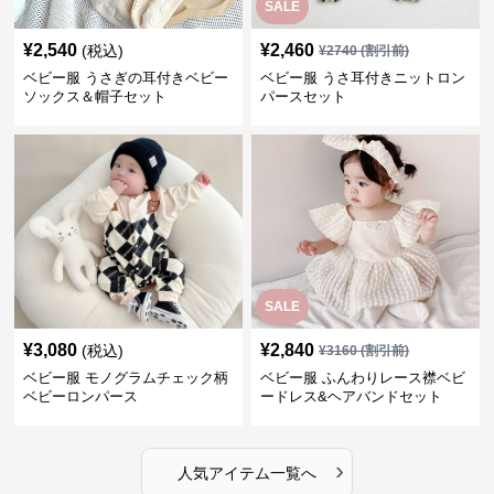
SALE
¥
2,540
¥
2,460
(税込)
¥
2740
(割引前)
ベビー服 うさぎの耳付きベビー
ベビー服 うさ耳付きニットロン
ソックス＆帽子セット
パースセット
SALE
¥
3,080
¥
2,840
(税込)
¥
3160
(割引前)
ベビー服 モノグラムチェック柄
ベビー服 ふんわりレース襟ベビ
ベビーロンパース
ードレス&ヘアバンドセット
›
人気アイテム一覧へ