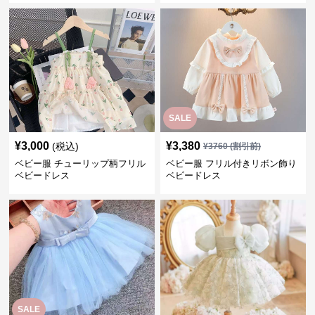
SALE
¥
3,000
¥
3,380
(税込)
¥
3760
(割引前)
ベビー服 チューリップ柄フリル
ベビー服 フリル付きリボン飾り
ベビードレス
ベビードレス
SALE