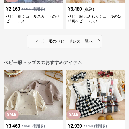
¥
2,160
¥
6,480
(税込)
¥
2400
(割引前)
ベビー服 チュールスカートのベ
ベビー服 ふんわりチュールの妖
ビードレス
精風ベビードレス
›
ベビー服
の
ベビードレス
一覧へ
ベビー服トップスのおすすめアイテム
SALE
SALE
¥
3,460
¥
2,930
¥
3840
(割引前)
¥
3260
(割引前)