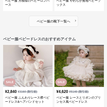
ベビー服 月模様のベビーロンパ
ベビー服 やわらか無地ベビーソ
ース
ックス
›
ベビー服
の
靴下
一覧へ
ベビー服ベビードレスのおすすめアイテム
SALE
SALE
¥
2,840
¥
4,620
¥
3160
(割引前)
¥
5140
(割引前)
ベビー服 ふんわりレース襟ベビ
ベビー服 レースとリボンのプリ
ードレス&ヘアバンドセット
ンセス風ベビードレス