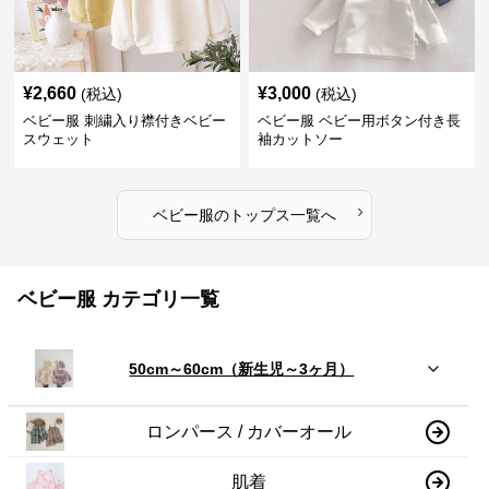
¥
2,660
¥
3,000
(税込)
(税込)
ベビー服 刺繍入り襟付きベビー
ベビー服 ベビー用ボタン付き長
スウェット
袖カットソー
›
ベビー服
の
トップス
一覧へ
ベビー服 カテゴリ一覧
50cm～60cm（新生児～3ヶ月）
ロンパース / カバーオール
肌着