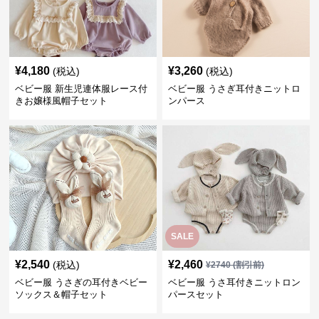
¥
4,180
¥
3,260
(税込)
(税込)
ベビー服 新生児連体服レース付
ベビー服 うさぎ耳付きニットロ
きお嬢様風帽子セット
ンパース
SALE
¥
2,540
¥
2,460
(税込)
¥
2740
(割引前)
ベビー服 うさぎの耳付きベビー
ベビー服 うさ耳付きニットロン
ソックス＆帽子セット
パースセット