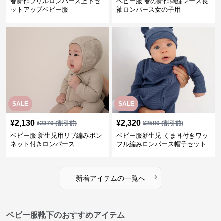
春新作フリルロンパース上下セ
ベビー服 春の新作刺繍レース長
ットアップベビー服
袖ロンパース女の子用
SALE
SALE
¥
2,130
¥
2,320
¥
2370
(割引前)
¥
2580
(割引前)
ベビー服 新生児用リブ編みボン
ベビー服新生児 くま耳付きワッ
ネット付きロンパース
フル編みロンパース帽子セット
›
新着アイテムの一覧へ
ベビー服靴下のおすすめアイテム