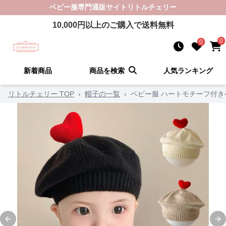
ベビー服
専門通販サイト
リトルチェリー
10,000
円以上のご購入で送料無料
0
0
新着商品
商品を検索
人気ランキング
リトルチェリー TOP
›
帽子の一覧
›
ベビー服 ハートモチーフ付
Previous slide
Ne