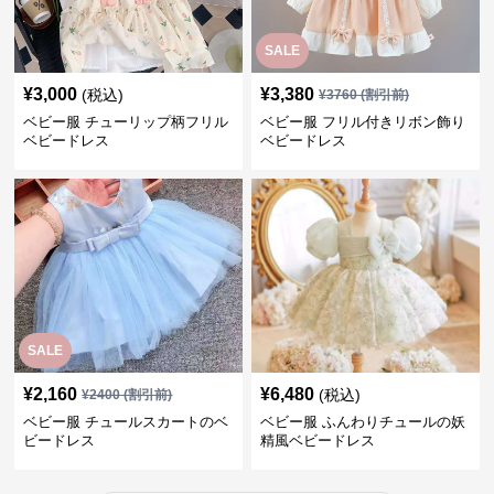
SALE
¥
3,000
¥
3,380
(税込)
¥
3760
(割引前)
ベビー服 チューリップ柄フリル
ベビー服 フリル付きリボン飾り
ベビードレス
ベビードレス
SALE
¥
2,160
¥
6,480
(税込)
¥
2400
(割引前)
ベビー服 チュールスカートのベ
ベビー服 ふんわりチュールの妖
ビードレス
精風ベビードレス