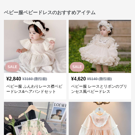
ベビー服ベビードレスのおすすめアイテム
SALE
SALE
¥
2,840
¥
4,620
¥
3160
(割引前)
¥
5140
(割引前)
ベビー服 ふんわりレース襟ベビ
ベビー服 レースとリボンのプリ
ードレス&ヘアバンドセット
ンセス風ベビードレス