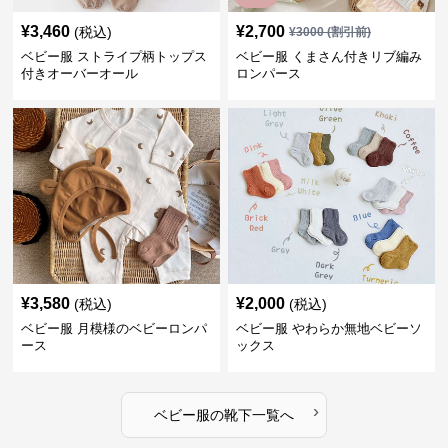
¥
3,460
¥
2,700
(税込)
¥
3000
(割引前)
ベビー服 ストライプ柄トップス
ベビー服 くまさん付きリブ編み
付きオーバーオール
ロンパース
¥
3,580
¥
2,000
(税込)
(税込)
ベビー服 月模様のベビーロンパ
ベビー服 やわらか無地ベビーソ
ース
ックス
›
ベビー服
の
靴下
一覧へ