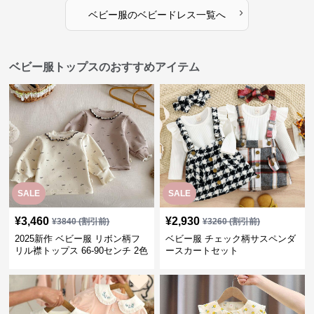
›
ベビー服
の
ベビードレス
一覧へ
ベビー服トップスのおすすめアイテム
SALE
SALE
¥
3,460
¥
2,930
¥
3840
(割引前)
¥
3260
(割引前)
2025新作 ベビー服 リボン柄フ
ベビー服 チェック柄サスペンダ
リル襟トップス 66-90センチ 2色
ースカートセット