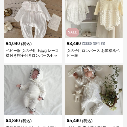
SALE
¥
4,040
¥
3,490
(税込)
¥
3880
(割引前)
ベビー服 女の子用上品なレース
女の子用ロンパース お姫様風ベ
襟付き帽子付きロンパースセッ
ビー服
ト
¥
4,840
¥
5,440
(税込)
(税込)