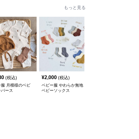
80
¥
2,000
¥
2,880
(税込)
(税込)
(税込)
ー服 月模様のベビ
ベビー服 やわらか無地
ベビー服 秋冬向けチェ
ンパース
ベビーソックス
ック柄リボン付きロンパ
ース