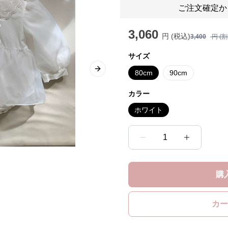
ご注文確定か
3,060
円 (税込)
3,400
円 (
サイズ
80cm
90cm
Next slide
カラー
ホワイト
1
購
カー