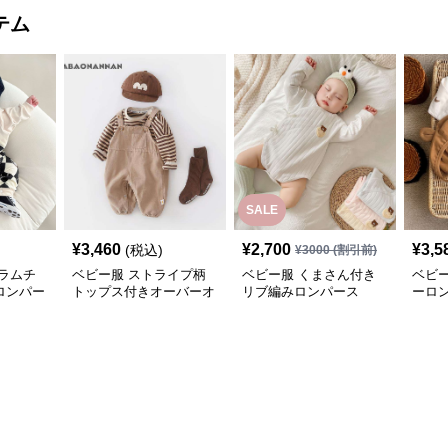
SALE
¥
3,460
¥
2,700
¥
3,5
(税込)
¥
3000
(割引前)
ラムチ
ベビー服 ストライプ柄
ベビー服 くまさん付き
ベビ
ロンパー
トップス付きオーバーオ
リブ編みロンパース
ーロ
ール