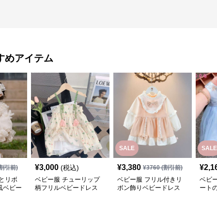
すめアイテム
SALE
SALE
¥
3,000
¥
3,380
¥
2,1
(税込)
割引前)
¥
3760
(割引前)
とリボ
ベビー服 チューリップ
ベビー服 フリル付きリ
ベビ
風ベビー
柄フリルベビードレス
ボン飾りベビードレス
ート
テム