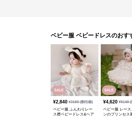
ベビー服
ベビードレス
のおす
SALE
SALE
¥
2,840
¥
4,620
¥
3160
(割引前)
¥
5140
(
ベビー服 ふんわりレー
ベビー服 レース
ス襟ベビードレス&ヘア
ンのプリンセス
バンドセット
ドレス
ベビー服
靴下
のおすすめアイ