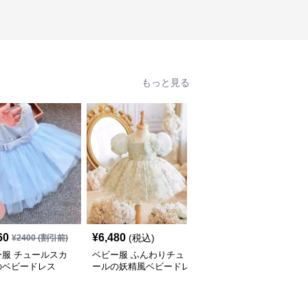
もっと見る
60
¥
6,480
¥
3,220
(税込)
(税込)
¥
2400
(割引前)
ー服 チュールスカ
ベビー服 ふんわりチュ
ベビー服 ふわふわチュ
のベビードレス
ールの妖精風ベビードレ
ールの花柄ベビードレス
ス
もっと見る