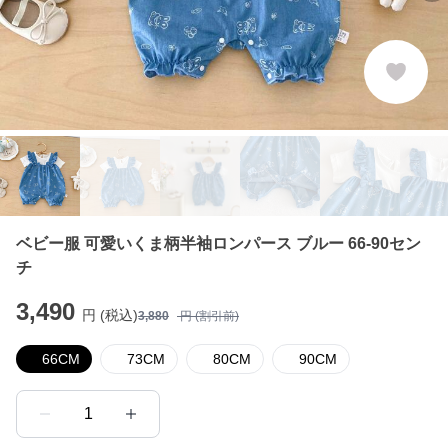
ベビー服 可愛いくま柄半袖ロンパース ブルー 66-90セン
チ
3,490
円 (税込)
3,880
円 (割引前)
66CM
73CM
80CM
90CM
1