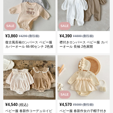
SALE
SALE
¥
3,860
¥
4,390
¥
4290
(割引前)
¥
4880
(割引前)
復古風長袖ロンパース ベビー服
襟付きロンパース ベビー服 カバ
カバーオール 66-90センチ 2色展
ーオール 長袖 2色展開
開
SALE
¥
4,540
¥
4,570
(税込)
¥
5080
(割引前)
ベビー服 春新作コーデュロイピ
ベビー服 春新作女の子帽子付き