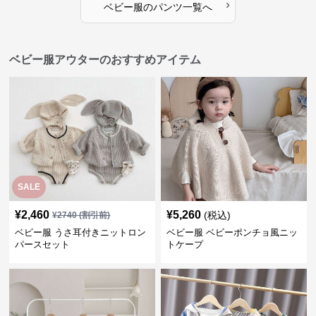
›
ベビー服
の
パンツ
一覧へ
ベビー服アウターのおすすめアイテム
SALE
¥
2,460
¥
5,260
(税込)
¥
2740
(割引前)
ベビー服 うさ耳付きニットロン
ベビー服 ベビーポンチョ風ニッ
パースセット
トケープ