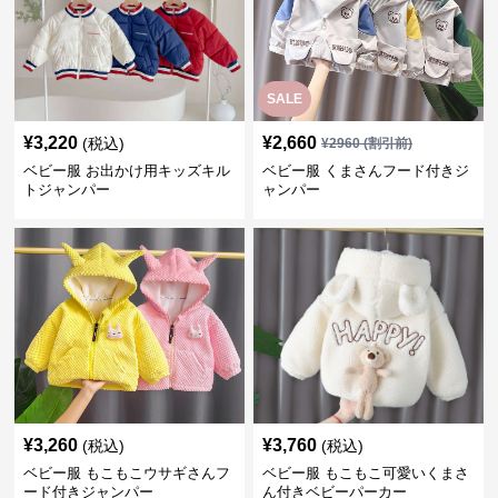
SALE
¥
3,220
¥
2,660
(税込)
¥
2960
(割引前)
ベビー服 お出かけ用キッズキル
ベビー服 くまさんフード付きジ
トジャンパー
ャンパー
¥
3,260
¥
3,760
(税込)
(税込)
ベビー服 もこもこウサギさんフ
ベビー服 もこもこ可愛いくまさ
ード付きジャンパー
ん付きベビーパーカー