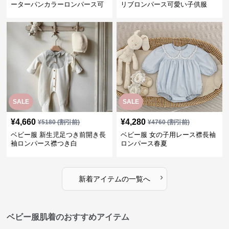
ーターパンカラーロンパース可
リブロンパース可愛い子供服
愛い子供服
SALE
SALE
¥
4,660
¥
4,280
¥
5180
(割引前)
¥
4760
(割引前)
ベビー服 新生児足つき前開き長
ベビー服 女の子用レース襟長袖
袖ロンパース襟つき白
ロンパース春夏
›
新着アイテムの一覧へ
ベビー服肌着のおすすめアイテム