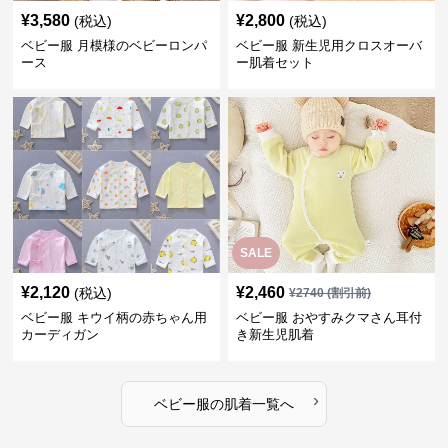
¥
3,580
¥
2,800
(税込)
(税込)
ベビー服 月模様のベビーロンパ
ベビー服 新生児用クロスオーバ
ース
ー肌着セット
SALE
¥
2,120
¥
2,460
(税込)
¥
2740
(割引前)
ベビー服 キウイ柄の赤ちゃん用
ベビー服 おやすみクマさん耳付
カーディガン
き新生児肌着
›
ベビー服
の
肌着
一覧へ