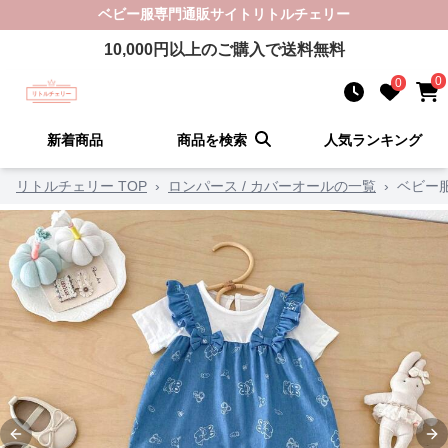
ベビー服
専門通販サイト
リトルチェリー
10,000
円以上のご購入で送料無料
0
0
新着商品
商品を検索
人気ランキング
リトルチェリー TOP
›
ロンパース / カバーオールの一覧
›
ベビー服
Previous slide
Ne