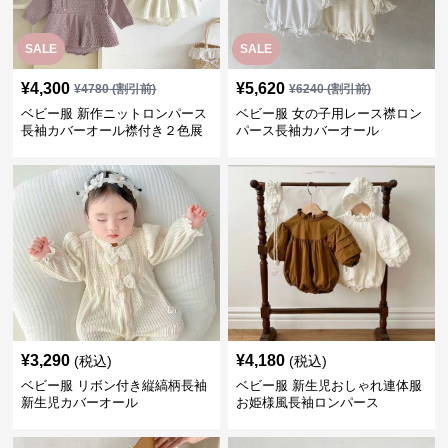
SALE
SALE
¥
4,300
¥
5,620
¥
4780
(割引前)
¥
6240
(割引前)
ベビー服 新作ニットロンパース
ベビー服 女の子用レース襟ロン
長袖カバーオール襟付き２色展
パース長袖カバーオール
開
¥
3,290
¥
4,180
(税込)
(税込)
ベビー服 リボン付き縦縞柄長袖
ベビー服 新生児おしゃれ連体服
新生児カバーオール
お姫様風長袖ロンパース