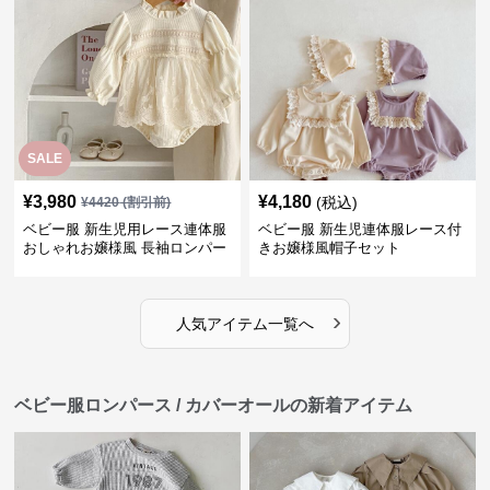
SALE
¥
3,980
¥
4,180
(税込)
¥
4420
(割引前)
ベビー服 新生児用レース連体服
ベビー服 新生児連体服レース付
おしゃれお嬢様風 長袖ロンパー
きお嬢様風帽子セット
ス
›
人気アイテム一覧へ
ベビー服ロンパース / カバーオールの新着アイテム