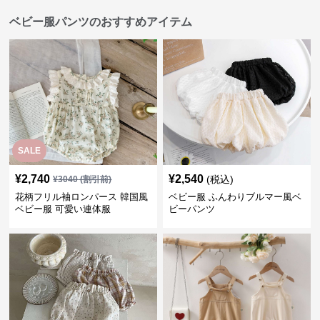
ベビー服パンツのおすすめアイテム
SALE
¥
2,740
¥
2,540
(税込)
¥
3040
(割引前)
花柄フリル袖ロンパース 韓国風
ベビー服 ふんわりブルマー風ベ
ベビー服 可愛い連体服
ビーパンツ