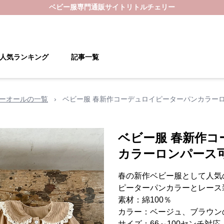
ベビー服
専門通販サイト
リトルチェリー
人気ランキング
記事一覧
バーオールの一覧
›
ベビー服 春新作コーデュロイピーターパンカラー
ベビー服 春新作
カラーロンパース
春の新作ベビー服として人気
ピーターパンカラーとレース
素材：綿100％
カラー：ベージュ、ブラウン
サイズ：66～100センチ対応