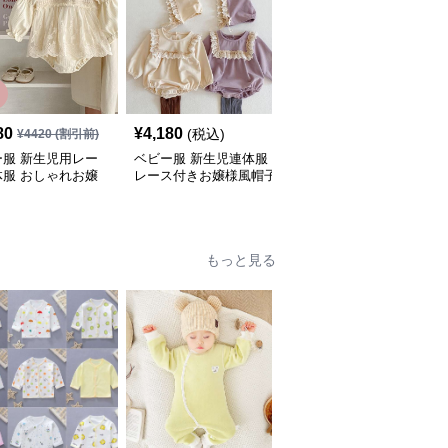
80
¥
4,180
¥
3,220
(税込)
(税込)
¥
4420
(割引前)
ー服 新生児用レー
ベビー服 新生児連体服
韓国風レース襟ロンパー
体服 おしゃれお嬢
レース付きお嬢様風帽子
ス 白色可愛いベビー服
 長袖ロンパース
セット
もっと見る
人
SALE