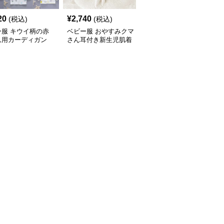
20
¥
2,740
¥
2,350
(税込)
(税込)
¥
2620
(割引前)
ー服 キウイ柄の赤
ベビー服 おやすみクマ
ベビー服 おやすみ赤ち
ん用カーディガン
さん耳付き新生児肌着
ゃん うさぎ耳帽子付き
肌着