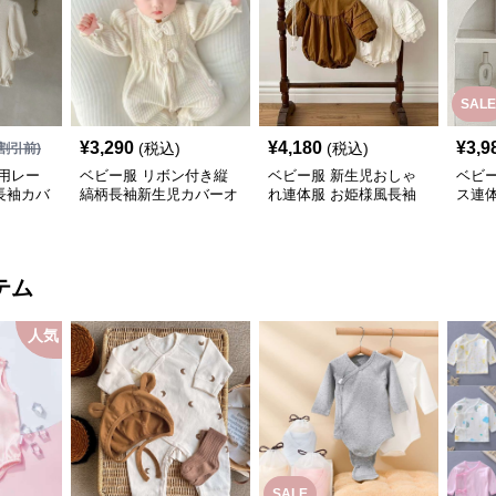
SALE
¥
3,290
¥
4,180
¥
3,9
(税込)
(税込)
割引前)
用レー
ベビー服 リボン付き縦
ベビー服 新生児おしゃ
ベビ
長袖カバ
縞柄長袖新生児カバーオ
れ連体服 お姫様風長袖
ス連
ール
ロンパース
様風
テム
人気
SALE