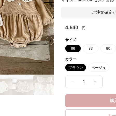
ご注文確定か
4,540
円
サイズ
Next slide
66
73
80
カラー
ブラウン
ベージュ
1
購
カー