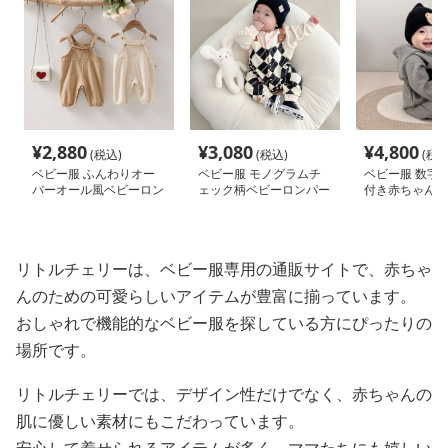
¥
2,880
¥
3,080
¥
4,800
(税込)
(税込)
(税込
ベビー服 ふんわりオー
ベビー服 モノグラムチ
ベビー服 数字
バーオール風ベビーロン
ェック柄ベビーロンパー
付き赤ちゃんロ
パース
ス
リトルチェリーは、ベビー服専用の通販サイトで、赤ちゃ
んのための可愛らしいアイテムが豊富に揃っています。
おしゃれで機能的なベビー服を探している方にぴったりの
場所です。
リトルチェリーでは、デザイン性だけでなく、赤ちゃんの
肌に優しい素材にもこだわっています。