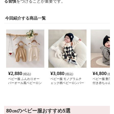
る習慣
をつけることが重要です。
今回紹介する商品一覧
¥
2,880
¥
3,080
¥
4,800
(税込)
(税込)
(税込
ベビー服 ふんわりオー
ベビー服 モノグラムチ
ベビー服 数字
バーオール風ベビーロン
ェック柄ベビーロンパー
付き赤ちゃんロ
パース
ス
80㎝のベビー服おすすめ5選