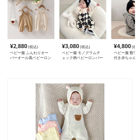
¥
2,880
¥
3,080
¥
4,800
(税込)
(税込)
(税込
ベビー服 ふんわりオー
ベビー服 モノグラムチ
ベビー服 数字
バーオール風ベビーロン
ェック柄ベビーロンパー
付き赤ちゃんロ
パース
ス