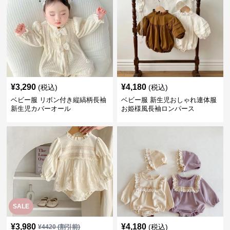
¥
3,290
¥
4,180
(税込)
(税込)
ベビー服 リボン付き縦縞柄長袖
ベビー服 新生児おしゃれ連体服
新生児カバーオール
お姫様風長袖ロンパース
SALE
¥
3,980
¥
4,180
(税込)
¥
4420
(割引前)