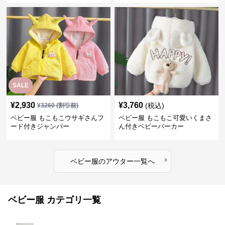
SALE
¥
2,930
¥
3,760
(税込)
¥
3260
(割引前)
ベビー服 もこもこウサギさんフ
ベビー服 もこもこ可愛いくまさ
ード付きジャンパー
ん付きベビーパーカー
›
ベビー服
の
アウター
一覧へ
ベビー服 カテゴリ一覧