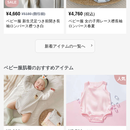
SALE
¥
4,660
¥
4,760
(税込)
¥
5180
(割引前)
ベビー服 新生児足つき前開き長
ベビー服 女の子用レース襟長袖
袖ロンパース襟つき白
ロンパース春夏
›
新着アイテムの一覧へ
ベビー服肌着のおすすめアイテム
人気