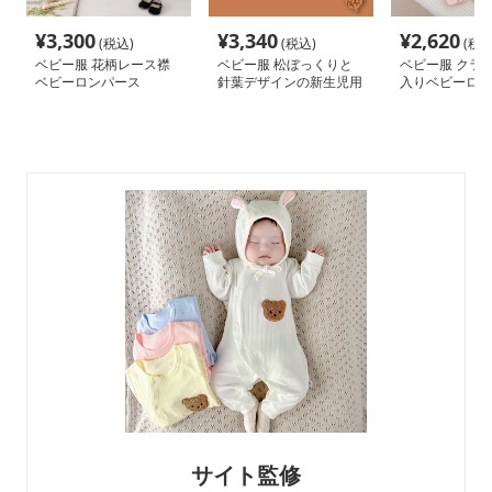
¥
3,300
¥
3,340
¥
2,620
(税込)
(税込)
(税込
ベビー服 花柄レース襟
ベビー服 松ぼっくりと
ベビー服 クラ
ベビーロンパース
針葉デザインの新生児用
入りベビーロン
ロンパース
サイト監修