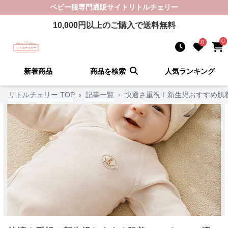
ベビー服
専門通販サイト
リトルチェリー
10,000
円以上のご購入で送料無料
0
0
新着商品
商品を検索
人気ランキング
リトルチェリー TOP
›
記事一覧
›
快適さ重視！新生児おすすめ肌着