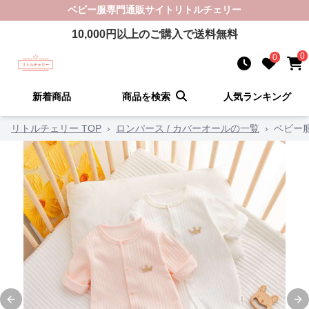
ベビー服
専門通販サイト
リトルチェリー
10,000
円以上のご購入で送料無料
0
0
新着商品
商品を検索
人気ランキング
リトルチェリー TOP
›
ロンパース / カバーオールの一覧
›
ベビー
Previous slide
Ne