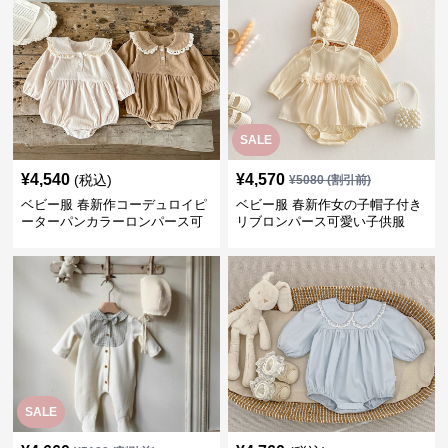
SALE
¥
4,540
¥
4,570
(税込)
¥
5080
(割引前)
ベビー服 春新作コーデュロイピ
ベビー服 春新作女の子帽子付き
ーターパンカラーロンパース可
リブロンパース可愛い子供服
愛い子供服
SALE