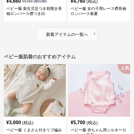
¥
4,660
¥
4,760
(税込)
¥
5180
(割引前)
ベビー服 新生児足つき前開き長
ベビー服 女の子用レース襟長袖
袖ロンパース襟つき白
ロンパース春夏
›
新着アイテムの一覧へ
ベビー服肌着のおすすめアイテム
人気
¥
3,000
¥
5,700
(税込)
(税込)
ベビー服 くまさん付きリブ編み
ベビー服 赤ちゃん用シルキーロ