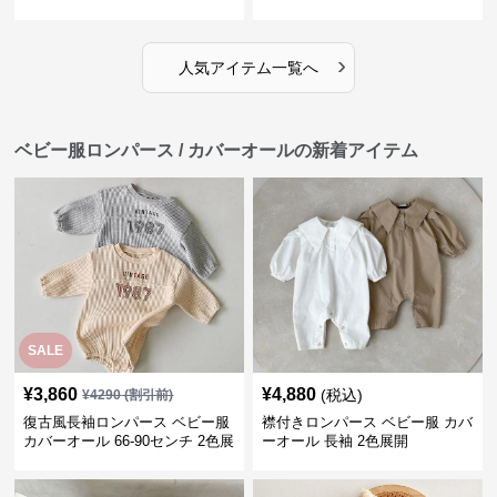
ス
›
人気アイテム一覧へ
ベビー服ロンパース / カバーオールの新着アイテム
SALE
¥
3,860
¥
4,880
(税込)
¥
4290
(割引前)
復古風長袖ロンパース ベビー服
襟付きロンパース ベビー服 カバ
カバーオール 66-90センチ 2色展
ーオール 長袖 2色展開
開