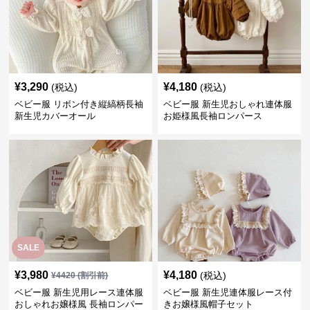
¥
3,290
¥
4,180
(税込)
(税込)
ベビー服 リボン付き縦縞柄長袖
ベビー服 新生児おしゃれ連体服
新生児カバーオール
お姫様風長袖ロンパース
SALE
¥
3,980
¥
4,180
(税込)
¥
4420
(割引前)
ベビー服 新生児用レース連体服
ベビー服 新生児連体服レース付
おしゃれお嬢様風 長袖ロンパー
きお嬢様風帽子セット