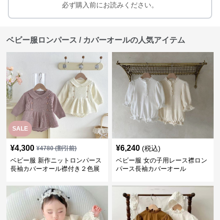
必ず購入前にお読みください。
ベビー服ロンパース / カバーオールの人気アイテム
SALE
¥
4,300
¥
6,240
(税込)
¥
4780
(割引前)
ベビー服 新作ニットロンパース
ベビー服 女の子用レース襟ロン
長袖カバーオール襟付き２色展
パース長袖カバーオール
開