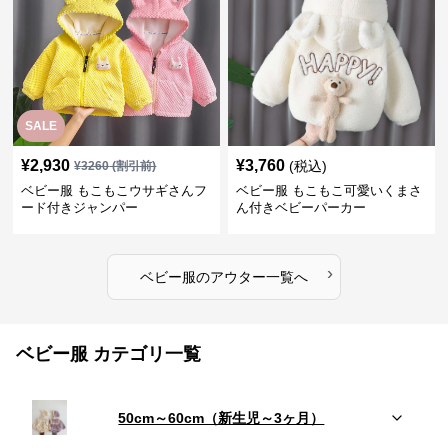
SALE
¥
2,930
¥
3,760
(税込)
¥
3260
(割引前)
ベビー服 もこもこウサギさんフ
ベビー服 もこもこ可愛いくまさ
ード付きジャンパー
ん付きベビーパーカー
›
ベビー服
の
アウター
一覧へ
ベビー服 カテゴリ一覧
50cm～60cm（新生児～3ヶ月）