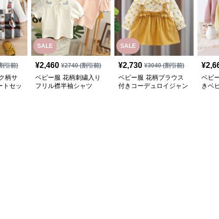
SALE
SALE
¥
2,460
¥
2,730
¥
2,6
割引前)
¥
2740
(割引前)
¥
3040
(割引前)
ク柄サ
ベビー服 花柄刺繍入り
ベビー服 花柄ブラウス
ベビ
ートセッ
フリル襟半袖シャツ
付きコーデュロイジャン
きベ
パースカート