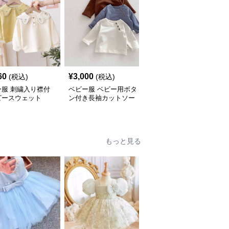
60
¥
3,000
¥
3,420
(税込)
(税込)
(税込)
ー服 刺繍入り襟付
ベビー服 ベビー用ボタ
ベビー服 にこにこお星
ビースウェット
ン付き長袖カットソー
様ロンパース
もっと見る