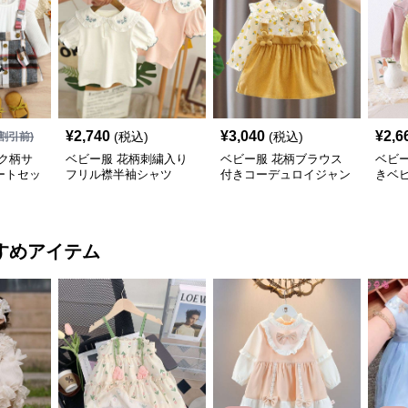
¥
2,740
¥
3,040
¥
2,6
(税込)
(税込)
割引前)
ク柄サ
ベビー服 花柄刺繍入り
ベビー服 花柄ブラウス
ベビ
ートセッ
フリル襟半袖シャツ
付きコーデュロイジャン
きベ
パースカート
すめアイテム