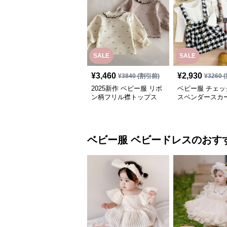
SALE
SALE
¥
3,460
¥
2,930
¥
3840
(割引前)
¥
3260
(
2025新作 ベビー服 リボ
ベビー服 チェッ
ン柄フリル襟トップス
スペンダースカ
66-90センチ 2色
ト
ベビー服
ベビードレス
のおす