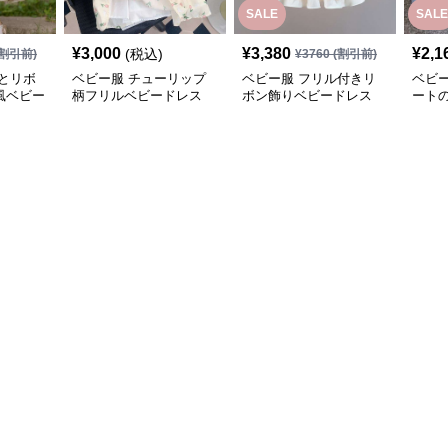
SALE
SALE
¥
3,000
¥
3,380
¥
2,1
(税込)
割引前)
¥
3760
(割引前)
とリボ
ベビー服 チューリップ
ベビー服 フリル付きリ
ベビ
風ベビー
柄フリルベビードレス
ボン飾りベビードレス
ート