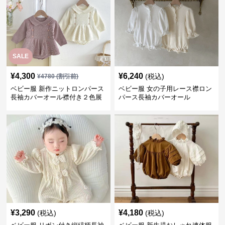
SALE
¥
4,300
¥
6,240
(税込)
¥
4780
(割引前)
ベビー服 新作ニットロンパース
ベビー服 女の子用レース襟ロン
長袖カバーオール襟付き２色展
パース長袖カバーオール
開
¥
3,290
¥
4,180
(税込)
(税込)