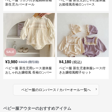
ベビー服 リボン付き縦縞柄長袖
ベビー服 新生児おしゃれ連体服
新生児カバーオール
お姫様風長袖ロンパース
SALE
¥
3,980
¥
4,180
(税込)
¥
4420
(割引前)
ベビー服 新生児用レース連体服
ベビー服 新生児連体服レース付
おしゃれお嬢様風 長袖ロンパー
きお嬢様風帽子セット
ス
›
ベビー服
の
ロンパース / カバーオール
一覧へ
ベビー服アウターのおすすめアイテム