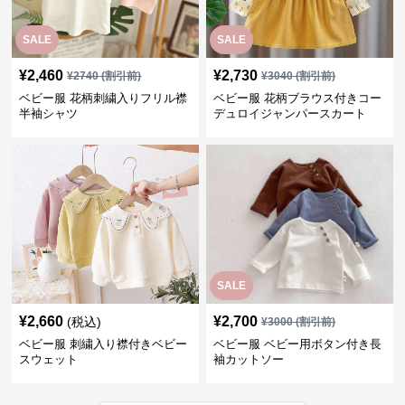
SALE
SALE
¥
2,460
¥
2,730
¥
2740
(割引前)
¥
3040
(割引前)
ベビー服 花柄刺繍入りフリル襟
ベビー服 花柄ブラウス付きコー
半袖シャツ
デュロイジャンパースカート
SALE
¥
2,660
¥
2,700
(税込)
¥
3000
(割引前)
ベビー服 刺繍入り襟付きベビー
ベビー服 ベビー用ボタン付き長
スウェット
袖カットソー