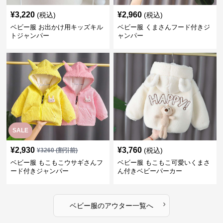
¥
3,220
¥
2,960
(税込)
(税込)
ベビー服 お出かけ用キッズキル
ベビー服 くまさんフード付きジ
トジャンパー
ャンパー
SALE
¥
2,930
¥
3,760
(税込)
¥
3260
(割引前)
ベビー服 もこもこウサギさんフ
ベビー服 もこもこ可愛いくまさ
ード付きジャンパー
ん付きベビーパーカー
›
ベビー服
の
アウター
一覧へ