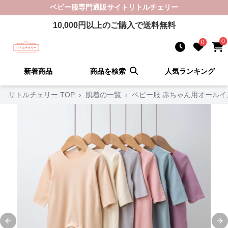
ベビー服
専門通販サイト
リトルチェリー
10,000
円以上のご購入で送料無料
0
0
新着商品
商品を検索
人気ランキング
リトルチェリー TOP
›
肌着の一覧
›
ベビー服 赤ちゃん用オールイ
Previous slide
Ne