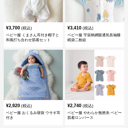
¥
3,700
¥
3,410
(税込)
(税込)
ベビー服 くまさん耳付き帽子と
ベビー服 宇宙柄網眼通気長袖睡
和風打ち合わせ肌着セット
眠袋二枚組
¥
2,920
¥
2,740
(税込)
(税込)
ベビー服 おくるみ寝袋 ウサギ耳
ベビー服 やわらか無撚糸 ベビー
付き
肌着ロンパース