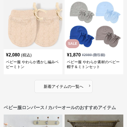
SALE
¥
2,080
¥
1,870
(税込)
¥
2080
(割引前)
ベビー服 やわらか透かし編みベ
ベビー服 やわらか素材のベビー
ビーミトン
帽子＆ミトンセット
›
新着アイテムの一覧へ
ベビー服ロンパース / カバーオールのおすすめアイテム