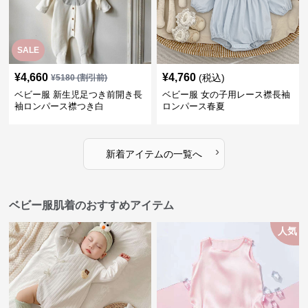
SALE
¥
4,660
¥
4,760
(税込)
¥
5180
(割引前)
ベビー服 新生児足つき前開き長
ベビー服 女の子用レース襟長袖
袖ロンパース襟つき白
ロンパース春夏
›
新着アイテムの一覧へ
ベビー服肌着のおすすめアイテム
人気