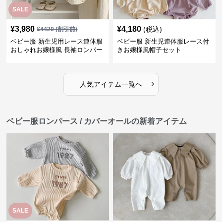
SALE
¥
3,980
¥
4,180
(税込)
¥
4420
(割引前)
ベビー服 新生児用レース連体服
ベビー服 新生児連体服レース付
おしゃれお嬢様風 長袖ロンパー
きお嬢様風帽子セット
ス
›
人気アイテム一覧へ
ベビー服ロンパース / カバーオールの新着アイテム
SALE