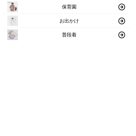
保育園
お出かけ
普段着