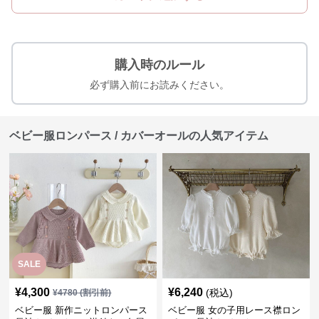
購入時のルール
必ず購入前にお読みください。
ベビー服ロンパース / カバーオールの人気アイテム
SALE
¥
4,300
¥
6,240
(税込)
¥
4780
(割引前)
ベビー服 新作ニットロンパース
ベビー服 女の子用レース襟ロン