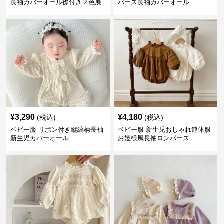
長袖カバーオール襟付き２色展
パース長袖カバーオール
開
¥
3,290
¥
4,180
(税込)
(税込)
ベビー服 リボン付き縦縞柄長袖
ベビー服 新生児おしゃれ連体服
新生児カバーオール
お姫様風長袖ロンパース