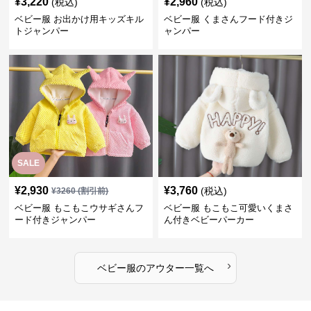
¥
3,220
¥
2,960
(税込)
(税込)
ベビー服 お出かけ用キッズキル
ベビー服 くまさんフード付きジ
トジャンパー
ャンパー
SALE
¥
2,930
¥
3,760
(税込)
¥
3260
(割引前)
ベビー服 もこもこウサギさんフ
ベビー服 もこもこ可愛いくまさ
ード付きジャンパー
ん付きベビーパーカー
›
ベビー服
の
アウター
一覧へ