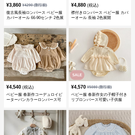
¥
3,860
¥
4,880
(税込)
¥
4290
(割引前)
復古風長袖ロンパース ベビー服
襟付きロンパース ベビー服 カバ
カバーオール 66-90センチ 2色展
ーオール 長袖 2色展開
開
SALE
¥
4,540
¥
4,570
(税込)
¥
5080
(割引前)
ベビー服 春新作コーデュロイピ
ベビー服 春新作女の子帽子付き
ーターパンカラーロンパース可
リブロンパース可愛い子供服
愛い子供服