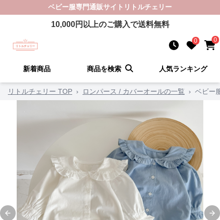
ベビー服
専門通販サイト
リトルチェリー
10,000
円以上のご購入で送料無料
0
0
新着商品
商品を検索
人気ランキング
リトルチェリー TOP
›
ロンパース / カバーオールの一覧
›
ベビー
Previous slide
Ne