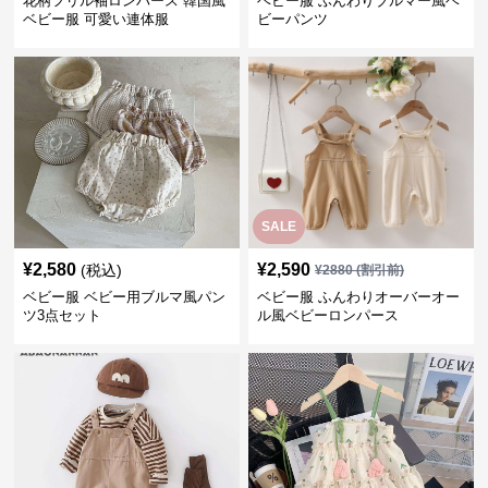
花柄フリル袖ロンパース 韓国風
ベビー服 ふんわりブルマー風ベ
ベビー服 可愛い連体服
ビーパンツ
SALE
¥
2,580
¥
2,590
(税込)
¥
2880
(割引前)
ベビー服 ベビー用ブルマ風パン
ベビー服 ふんわりオーバーオー
ツ3点セット
ル風ベビーロンパース