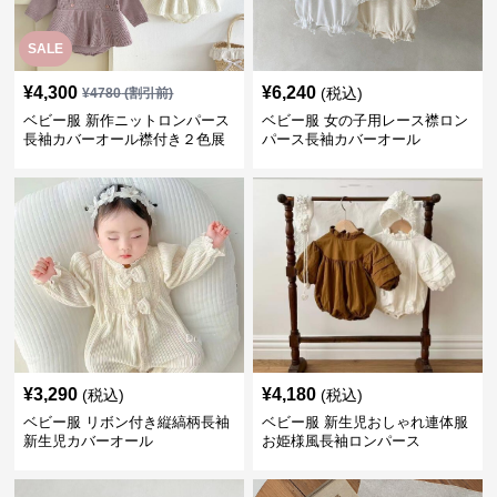
SALE
¥
4,300
¥
6,240
(税込)
¥
4780
(割引前)
ベビー服 新作ニットロンパース
ベビー服 女の子用レース襟ロン
長袖カバーオール襟付き２色展
パース長袖カバーオール
開
¥
3,290
¥
4,180
(税込)
(税込)
ベビー服 リボン付き縦縞柄長袖
ベビー服 新生児おしゃれ連体服
新生児カバーオール
お姫様風長袖ロンパース