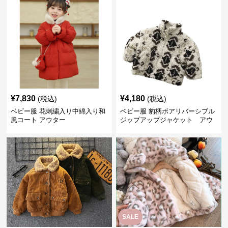
¥
7,830
¥
4,180
(税込)
(税込)
ベビー服 花刺繍入り中綿入り和
ベビー服 豹柄ボアリバーシブル
風コート アウター
ジップアップジャケット アウ
ター
SALE