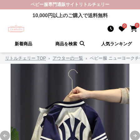
ベビー服
専門通販サイト
リトルチェリー
10,000
円以上のご購入で送料無料
0
0
新着商品
商品を検索
人気ランキング
リトルチェリー TOP
›
アウターの一覧
›
ベビー服 ニューヨーク
Previous slide
Ne