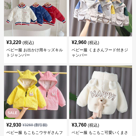
¥
3,220
¥
2,960
(税込)
(税込)
ベビー服 お出かけ用キッズキル
ベビー服 くまさんフード付きジ
トジャンパー
ャンパー
SALE
¥
2,930
¥
3,760
(税込)
¥
3260
(割引前)
ベビー服 もこもこウサギさんフ
ベビー服 もこもこ可愛いくまさ