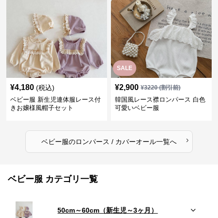
SALE
¥
4,180
¥
2,900
(税込)
¥
3220
(割引前)
ベビー服 新生児連体服レース付
韓国風レース襟ロンパース 白色
きお嬢様風帽子セット
可愛いベビー服
›
ベビー服
の
ロンパース / カバーオール
一覧へ
ベビー服 カテゴリ一覧
50cm～60cm（新生児～3ヶ月）