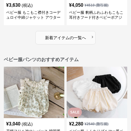
¥
3,630
¥
4,050
(税込)
¥
4510
(割引前)
ベビー服 もこもこ襟付きコーデ
ベビー服 豹柄ふわふわもこもこ
ュロイ中綿ジャケット アウター
耳付きフード付きベビーボアジ
ャケット アウター
›
新着アイテムの一覧へ
ベビー服パンツのおすすめアイテム
SALE
¥
3,040
¥
2,280
(税込)
¥
2540
(割引前)