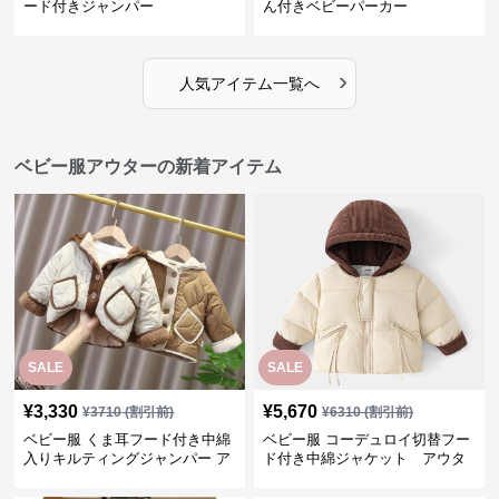
ード付きジャンパー
ん付きベビーパーカー
›
人気アイテム一覧へ
ベビー服アウターの新着アイテム
SALE
SALE
¥
3,330
¥
5,670
¥
3710
(割引前)
¥
6310
(割引前)
ベビー服 くま耳フード付き中綿
ベビー服 コーデュロイ切替フー
入りキルティングジャンパー ア
ド付き中綿ジャケット アウタ
ウター
ー