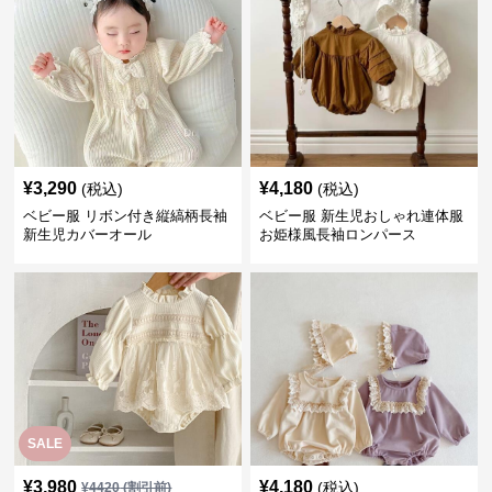
¥
3,290
¥
4,180
(税込)
(税込)
ベビー服 リボン付き縦縞柄長袖
ベビー服 新生児おしゃれ連体服
新生児カバーオール
お姫様風長袖ロンパース
SALE
¥
3,980
¥
4,180
(税込)
¥
4420
(割引前)