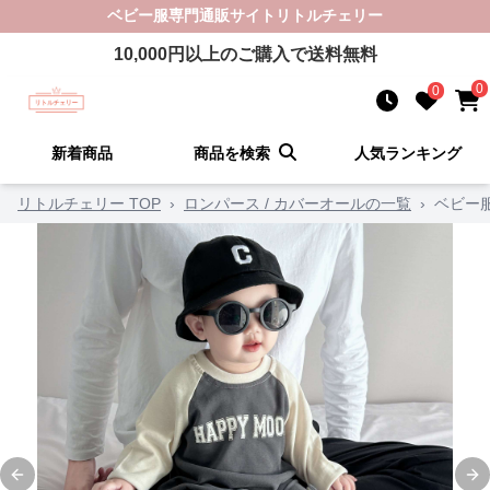
ベビー服
専門通販サイト
リトルチェリー
10,000
円以上のご購入で送料無料
0
0
新着商品
商品を検索
人気ランキング
リトルチェリー TOP
›
ロンパース / カバーオールの一覧
›
ベビー
Previous slide
Ne