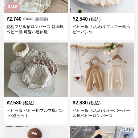
SALE
¥
2,740
¥
2,540
(税込)
¥
3040
(割引前)
花柄フリル袖ロンパース 韓国風
ベビー服 ふんわりブルマー風ベ
ベビー服 可愛い連体服
ビーパンツ
¥
2,580
¥
2,880
(税込)
(税込)
ベビー服 ベビー用ブルマ風パン
ベビー服 ふんわりオーバーオー
ツ3点セット
ル風ベビーロンパース