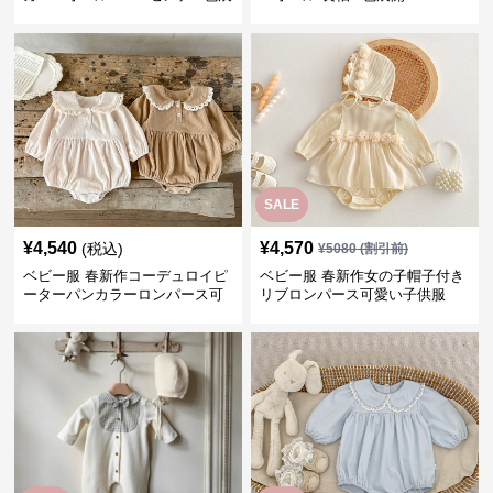
開
SALE
¥
4,540
¥
4,570
(税込)
¥
5080
(割引前)
ベビー服 春新作コーデュロイピ
ベビー服 春新作女の子帽子付き
ーターパンカラーロンパース可
リブロンパース可愛い子供服
愛い子供服