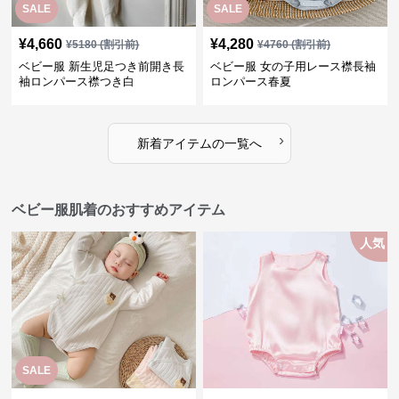
SALE
SALE
¥
4,660
¥
4,280
¥
5180
(割引前)
¥
4760
(割引前)
ベビー服 新生児足つき前開き長
ベビー服 女の子用レース襟長袖
袖ロンパース襟つき白
ロンパース春夏
›
新着アイテムの一覧へ
ベビー服肌着のおすすめアイテム
人気
SALE