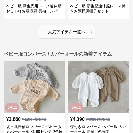
ベビー服 新生児用レース連体服
ベビー服 新生児連体服レース付
おしゃれお嬢様風 長袖ロンパー
きお嬢様風帽子セット
ス
›
人気アイテム一覧へ
ベビー服ロンパース / カバーオールの新着アイテム
SALE
SALE
¥
3,860
¥
4,390
¥
4290
(割引前)
¥
4880
(割引前)
復古風長袖ロンパース ベビー服
襟付きロンパース ベビー服 カバ
カバーオール 66-90センチ 2色展
ーオール 長袖 2色展開