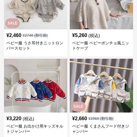
SALE
¥
2,460
¥
5,260
(税込)
¥
2740
(割引前)
ベビー服 うさ耳付きニットロン
ベビー服 ベビーポンチョ風ニッ
パースセット
トケープ
SALE
¥
3,220
¥
2,660
(税込)
¥
2960
(割引前)
ベビー服 お出かけ用キッズキル
ベビー服 くまさんフード付きジ
トジャンパー
ャンパー