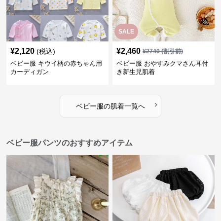
SALE
¥
2,120
¥
2,460
(税込)
¥
2740
(割引前)
ベビー服 キウイ柄の赤ちゃん用
ベビー服 おやすみクマさん耳付
カーディガン
き新生児肌着
›
ベビー服
の
肌着
一覧へ
ベビー服パンツのおすすめアイテム