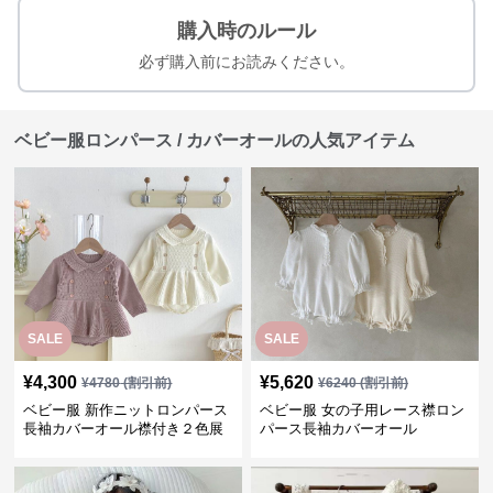
購入時のルール
必ず購入前にお読みください。
ベビー服ロンパース / カバーオールの人気アイテム
SALE
SALE
¥
4,300
¥
5,620
¥
4780
(割引前)
¥
6240
(割引前)
ベビー服 新作ニットロンパース
ベビー服 女の子用レース襟ロン
長袖カバーオール襟付き２色展
パース長袖カバーオール
開