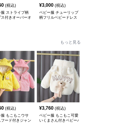
60
¥
3,000
¥
2,740
(税込)
(税込)
(税込)
ー服 ストライプ柄
ベビー服 チューリップ
ベビー服 ふんわりフリ
プス付きオーバーオ
柄フリルベビードレス
ルのブルマパンツ
もっと見る
60
¥
3,760
¥
2,850
(税込)
(税込)
(税込)
ー服 もこもこウサ
ベビー服 もこもこ可愛
ベビー服 もこもこクマ
んフード付きジャン
いくまさん付きベビーパ
耳フード付きベビーアウ
ーカー
ター