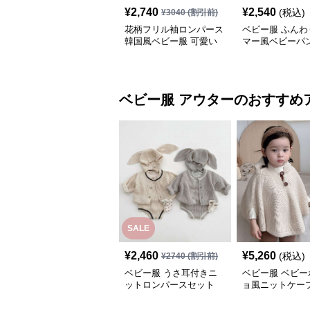
¥
2,740
¥
2,540
(税込)
¥
3040
(割引前)
花柄フリル袖ロンパース
ベビー服 ふんわ
韓国風ベビー服 可愛い
マー風ベビーパ
連体服
ベビー服
アウター
のおすすめ
SALE
¥
2,460
¥
5,260
(税込)
¥
2740
(割引前)
ベビー服 うさ耳付きニ
ベビー服 ベビー
ットロンパースセット
ョ風ニットケー