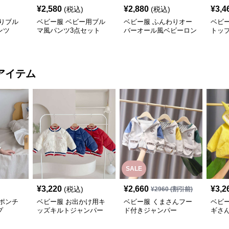
¥
2,580
¥
2,880
¥
3,4
(税込)
(税込)
りブル
ベビー服 ベビー用ブル
ベビー服 ふんわりオー
ベビ
ンツ
マ風パンツ3点セット
バーオール風ベビーロン
トッ
パース
ール
アイテム
SALE
¥
3,220
¥
2,660
¥
3,2
(税込)
¥
2960
(割引前)
ポンチ
ベビー服 お出かけ用キ
ベビー服 くまさんフー
ベビ
プ
ッズキルトジャンパー
ド付きジャンパー
ギさ
パー