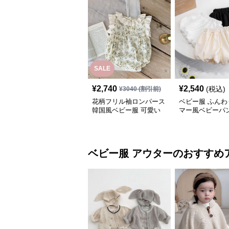
SALE
¥
2,740
¥
2,540
(税込)
¥
3040
(割引前)
花柄フリル袖ロンパース
ベビー服 ふんわ
韓国風ベビー服 可愛い
マー風ベビーパ
連体服
ベビー服
アウター
のおすすめ