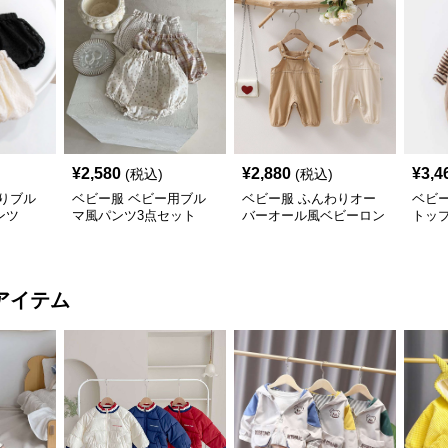
¥
2,580
¥
2,880
¥
3,4
(税込)
(税込)
りブル
ベビー服 ベビー用ブル
ベビー服 ふんわりオー
ベビ
ンツ
マ風パンツ3点セット
バーオール風ベビーロン
トッ
パース
ール
アイテム