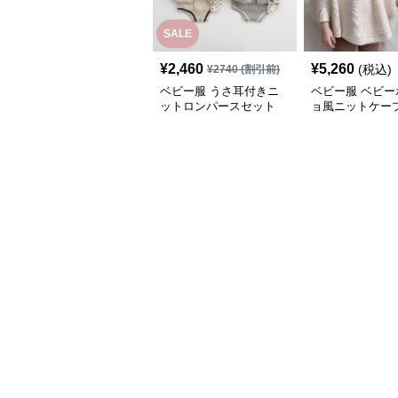
SALE
¥
2,460
¥
5,260
(税込)
¥
2740
(割引前)
ベビー服 うさ耳付きニ
ベビー服 ベビー
ットロンパースセット
ョ風ニットケー