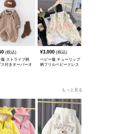
60
¥
3,000
¥
2,740
(税込)
(税込)
(税込)
ー服 ストライプ柄
ベビー服 チューリップ
ベビー服 ふんわりフリ
プス付きオーバーオ
柄フリルベビードレス
ルのブルマパンツ
もっと見る