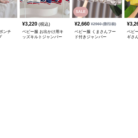
SALE
¥
3,220
¥
2,660
¥
3,2
(税込)
¥
2960
(割引前)
ポンチ
ベビー服 お出かけ用キ
ベビー服 くまさんフー
ベビ
プ
ッズキルトジャンパー
ド付きジャンパー
ギさ
パー