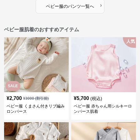
›
ベビー服
の
パンツ
一覧へ
ベビー服肌着のおすすめアイテム
人気
SALE
¥
2,700
¥
5,700
(税込)
¥
3000
(割引前)
ベビー服 くまさん付きリブ編み
ベビー服 赤ちゃん用シルキーロ
ロンパース
ンパース肌着