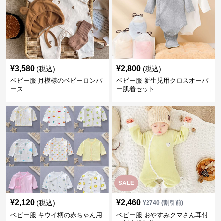
¥
3,580
¥
2,800
(税込)
(税込)
ベビー服 月模様のベビーロンパ
ベビー服 新生児用クロスオーバ
ース
ー肌着セット
SALE
¥
2,120
¥
2,460
(税込)
¥
2740
(割引前)
ベビー服 キウイ柄の赤ちゃん用
ベビー服 おやすみクマさん耳付