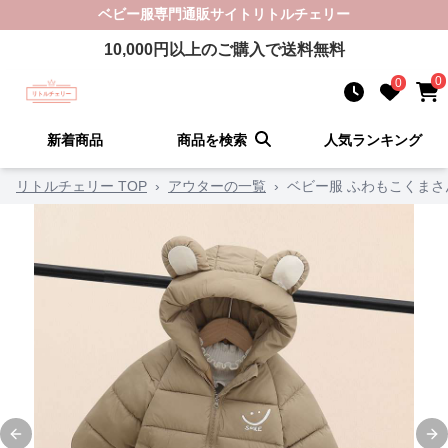
ベビー服
専門通販サイト
リトルチェリー
10,000
円以上のご購入で送料無料
0
0
新着商品
商品を検索
人気ランキング
リトルチェリー TOP
›
アウターの一覧
›
ベビー服 ふわもこくま
Previous slide
Ne