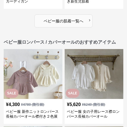
カーディガン
き新生児肌着
›
ベビー服
の
肌着
一覧へ
ベビー服ロンパース / カバーオールのおすすめアイテム
SALE
SALE
¥
4,300
¥
5,620
¥
4780
(割引前)
¥
6240
(割引前)
ベビー服 新作ニットロンパース
ベビー服 女の子用レース襟ロン
長袖カバーオール襟付き２色展
パース長袖カバーオール
開