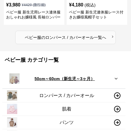
¥
3,980
¥
4,180
(税込)
¥
4420
(割引前)
ベビー服 新生児用レース連体服
ベビー服 新生児連体服レース付
おしゃれお嬢様風 長袖ロンパー
きお嬢様風帽子セット
ス
›
ベビー服
の
ロンパース / カバーオール
一覧へ
ベビー服 カテゴリ一覧
50cm～60cm（新生児～3ヶ月）
ロンパース / カバーオール
肌着
パンツ