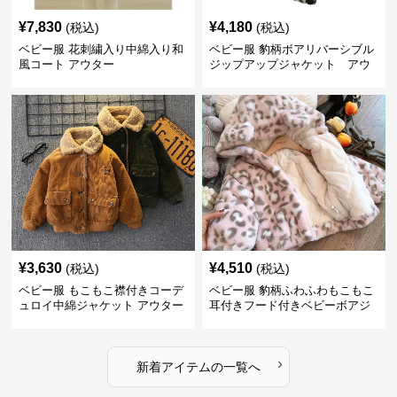
¥
7,830
¥
4,180
(税込)
(税込)
ベビー服 花刺繍入り中綿入り和
ベビー服 豹柄ボアリバーシブル
風コート アウター
ジップアップジャケット アウ
ター
¥
3,630
¥
4,510
(税込)
(税込)
ベビー服 もこもこ襟付きコーデ
ベビー服 豹柄ふわふわもこもこ
ュロイ中綿ジャケット アウター
耳付きフード付きベビーボアジ
ャケット アウター
›
新着アイテムの一覧へ