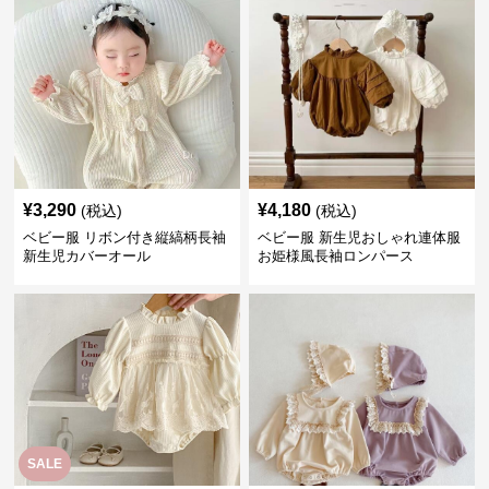
¥
3,290
¥
4,180
(税込)
(税込)
ベビー服 リボン付き縦縞柄長袖
ベビー服 新生児おしゃれ連体服
新生児カバーオール
お姫様風長袖ロンパース
SALE