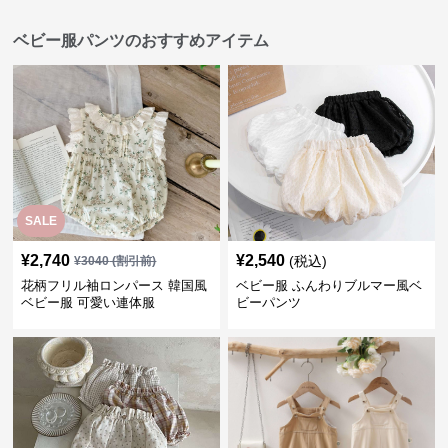
ベビー服パンツのおすすめアイテム
SALE
¥
2,740
¥
2,540
(税込)
¥
3040
(割引前)
花柄フリル袖ロンパース 韓国風
ベビー服 ふんわりブルマー風ベ
ベビー服 可愛い連体服
ビーパンツ