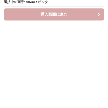
選択中の商品: 90cm / ピンク
選択中の商品: 90cm / ピンク
購入画面に進む
購入画面に進む
リトルチェリー
について
会社概要
利用規約