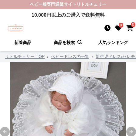
ベビー服
専門通販サイト
リトルチェリー
10,000
円以上のご購入で送料無料
0
0
新着商品
商品を検索
人気ランキング
リトルチェリー TOP
›
ベビードレスの一覧
›
新生児ドレス/セレ
Previous slide
Ne