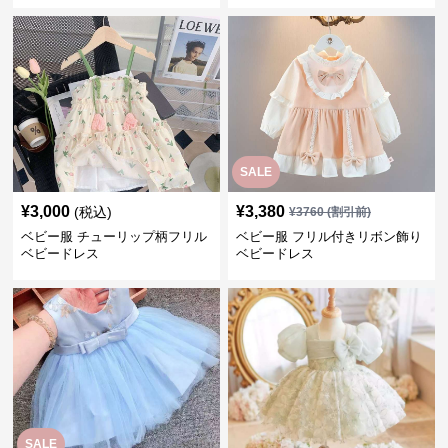
SALE
¥
3,000
¥
3,380
(税込)
¥
3760
(割引前)
ベビー服 チューリップ柄フリル
ベビー服 フリル付きリボン飾り
ベビードレス
ベビードレス
SALE