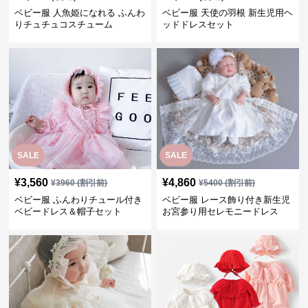
ベビー服 人魚姫になれる ふんわ
ベビー服 天使の羽根 新生児用ヘ
りチュチュコスチューム
ッドドレスセット
SALE
SALE
¥
3,560
¥
4,860
¥
3960
(割引前)
¥
5400
(割引前)
ベビー服 ふんわりチュール付き
ベビー服 レース飾り付き新生児
ベビードレス＆帽子セット
お宮参り用セレモニードレス