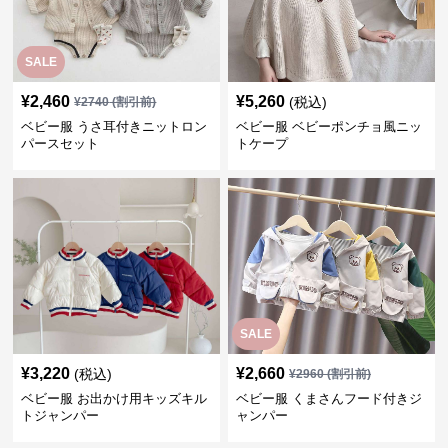
SALE
¥
2,460
¥
5,260
(税込)
¥
2740
(割引前)
ベビー服 うさ耳付きニットロン
ベビー服 ベビーポンチョ風ニッ
パースセット
トケープ
SALE
¥
3,220
¥
2,660
(税込)
¥
2960
(割引前)
ベビー服 お出かけ用キッズキル
ベビー服 くまさんフード付きジ
トジャンパー
ャンパー