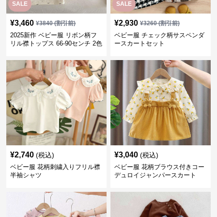
SALE
SALE
¥
3,460
¥
2,930
¥
3840
(割引前)
¥
3260
(割引前)
2025新作 ベビー服 リボン柄フ
ベビー服 チェック柄サスペンダ
リル襟トップス 66-90センチ 2色
ースカートセット
¥
2,740
¥
3,040
(税込)
(税込)
ベビー服 花柄刺繍入りフリル襟
ベビー服 花柄ブラウス付きコー
半袖シャツ
デュロイジャンパースカート