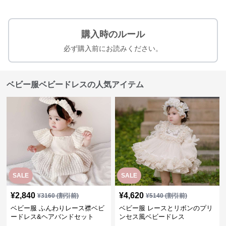
購入時のルール
必ず購入前にお読みください。
ベビー服ベビードレスの人気アイテム
SALE
SALE
¥
2,840
¥
4,620
¥
3160
(割引前)
¥
5140
(割引前)
ベビー服 ふんわりレース襟ベビ
ベビー服 レースとリボンのプリ
ードレス&ヘアバンドセット
ンセス風ベビードレス