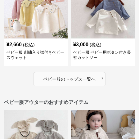
¥
2,660
¥
3,000
(税込)
(税込)
ベビー服 刺繍入り襟付きベビー
ベビー服 ベビー用ボタン付き長
スウェット
袖カットソー
›
ベビー服
の
トップス
一覧へ
ベビー服アウターのおすすめアイテム