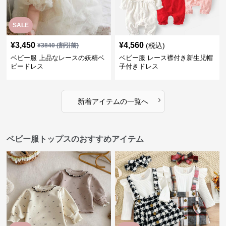
SALE
¥
3,450
¥
4,560
(税込)
¥
3840
(割引前)
ベビー服 上品なレースの妖精ベ
ベビー服 レース襟付き新生児帽
ビードレス
子付きドレス
›
新着アイテムの一覧へ
ベビー服トップスのおすすめアイテム