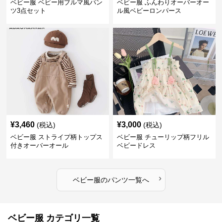
ベビー服 ベビー用ブルマ風パン
ベビー服 ふんわりオーバーオー
ツ3点セット
ル風ベビーロンパース
¥
3,460
¥
3,000
(税込)
(税込)
ベビー服 ストライプ柄トップス
ベビー服 チューリップ柄フリル
付きオーバーオール
ベビードレス
›
ベビー服
の
パンツ
一覧へ
ベビー服 カテゴリ一覧