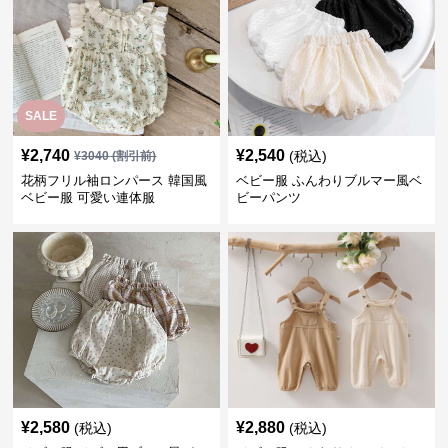
SALE
¥
2,740
¥
2,540
(税込)
¥
3040
(割引前)
花柄フリル袖ロンパース 韓国風
ベビー服 ふんわりブルマー風ベ
ベビー服 可愛い連体服
ビーパンツ
¥
2,580
¥
2,880
(税込)
(税込)