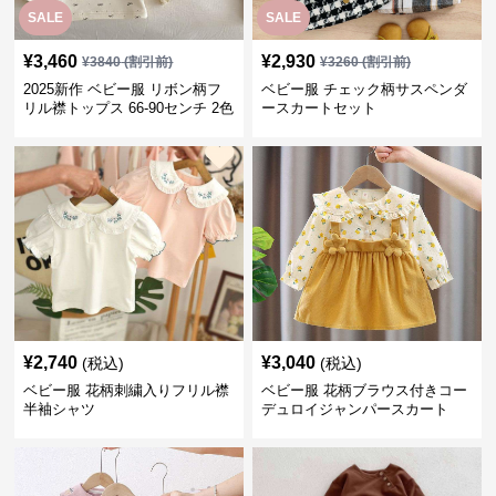
SALE
SALE
¥
3,460
¥
2,930
¥
3840
(割引前)
¥
3260
(割引前)
2025新作 ベビー服 リボン柄フ
ベビー服 チェック柄サスペンダ
リル襟トップス 66-90センチ 2色
ースカートセット
¥
2,740
¥
3,040
(税込)
(税込)
ベビー服 花柄刺繍入りフリル襟
ベビー服 花柄ブラウス付きコー
半袖シャツ
デュロイジャンパースカート