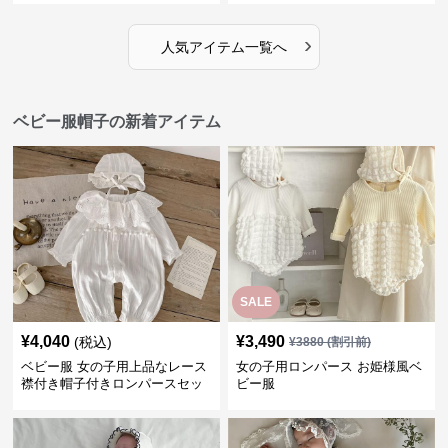
›
人気アイテム一覧へ
ベビー服帽子の新着アイテム
SALE
¥
4,040
¥
3,490
(税込)
¥
3880
(割引前)
ベビー服 女の子用上品なレース
女の子用ロンパース お姫様風ベ
襟付き帽子付きロンパースセッ
ビー服
ト