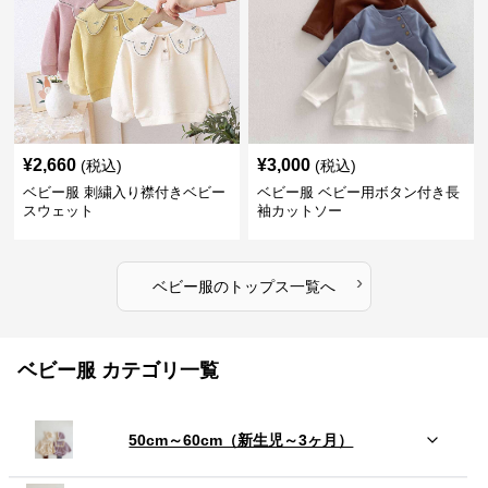
¥
2,660
¥
3,000
(税込)
(税込)
ベビー服 刺繍入り襟付きベビー
ベビー服 ベビー用ボタン付き長
スウェット
袖カットソー
›
ベビー服
の
トップス
一覧へ
ベビー服 カテゴリ一覧
50cm～60cm（新生児～3ヶ月）