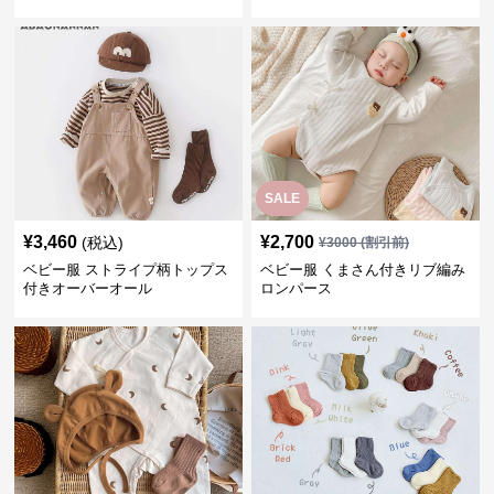
SALE
¥
3,460
¥
2,700
(税込)
¥
3000
(割引前)
ベビー服 ストライプ柄トップス
ベビー服 くまさん付きリブ編み
付きオーバーオール
ロンパース