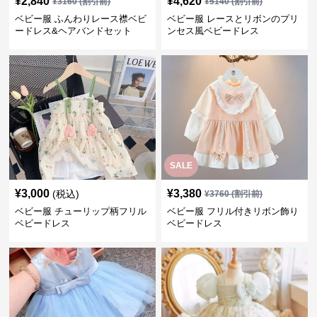
¥
2,840
¥
4,620
¥
3160
(割引前)
¥
5140
(割引前)
ベビー服 ふんわりレース襟ベビ
ベビー服 レースとリボンのプリ
ードレス&ヘアバンドセット
ンセス風ベビードレス
SALE
¥
3,000
¥
3,380
(税込)
¥
3760
(割引前)
ベビー服 チューリップ柄フリル
ベビー服 フリル付きリボン飾り
ベビードレス
ベビードレス