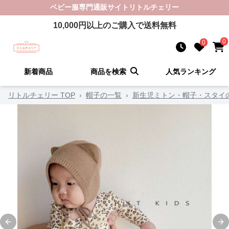
ベビー服
専門通販サイト
リトルチェリー
10,000
円以上のご購入で送料無料
0
0
新着商品
商品を検索
人気ランキング
リトルチェリー TOP
›
帽子の一覧
›
新生児ミトン・帽子・スタイ
Previous slide
Ne