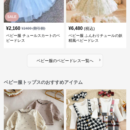
SALE
¥
2,160
¥
6,480
(税込)
¥
2400
(割引前)
ベビー服 チュールスカートのベ
ベビー服 ふんわりチュールの妖
ビードレス
精風ベビードレス
›
ベビー服
の
ベビードレス
一覧へ
ベビー服トップスのおすすめアイテム