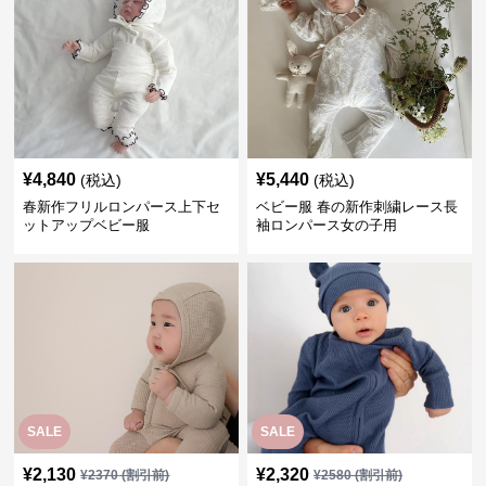
¥
4,840
¥
5,440
(税込)
(税込)
春新作フリルロンパース上下セ
ベビー服 春の新作刺繍レース長
ットアップベビー服
袖ロンパース女の子用
SALE
SALE
¥
2,130
¥
2,320
¥
2370
(割引前)
¥
2580
(割引前)