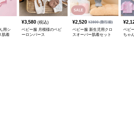
SALE
¥
3,580
¥
2,520
¥
2,1
(税込)
¥
2800
(割引前)
ん用シ
ベビー服 月模様のベビ
ベビー服 新生児用クロ
ベビ
ス肌着
ーロンパース
スオーバー肌着セット
ちゃ