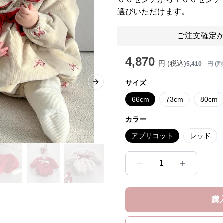
選びいただけます。
ご注文確定か
4,870
円 (税込)
5,410
円 (
サイズ
Next slide
66cm
73cm
80cm
カラー
アプリコット
レッド
1
購