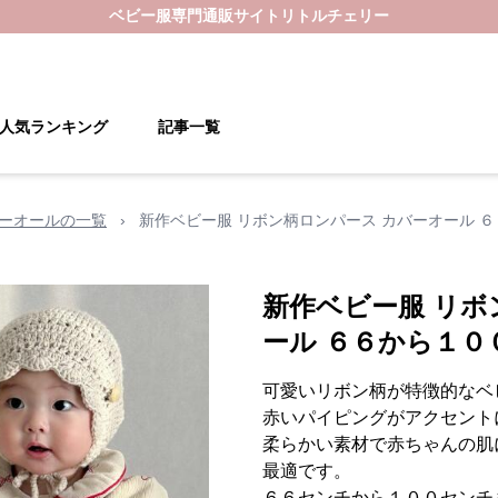
ベビー服
専門通販サイト
リトルチェリー
人気ランキング
記事一覧
バーオールの一覧
›
新作ベビー服 リボン柄ロンパース カバーオール 
新作ベビー服 リボ
ール ６６から１０
可愛いリボン柄が特徴的なベ
赤いパイピングがアクセント
柔らかい素材で赤ちゃんの肌
最適です。
６６センチから１００センチ