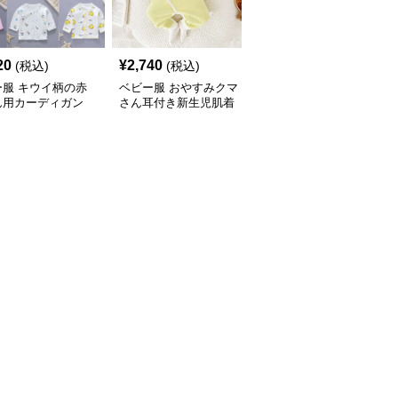
SALE
20
¥
2,740
¥
2,350
(税込)
(税込)
¥
2620
(割引前)
ー服 キウイ柄の赤
ベビー服 おやすみクマ
ベビー服 おやすみ赤ち
ん用カーディガン
さん耳付き新生児肌着
ゃん うさぎ耳帽子付き
肌着