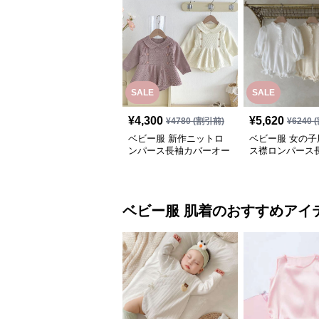
SALE
SALE
¥
4,300
¥
5,620
¥
4780
(割引前)
¥
6240
(
ベビー服 新作ニットロ
ベビー服 女の子
ンパース長袖カバーオー
ス襟ロンパース
ル襟付き２色展開
ーオール
ベビー服
肌着
のおすすめアイ