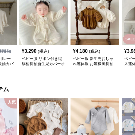
SALE
¥
3,290
¥
4,180
¥
3,9
(税込)
(税込)
割引前)
用レー
ベビー服 リボン付き縦
ベビー服 新生児おしゃ
ベビ
長袖カバ
縞柄長袖新生児カバーオ
れ連体服 お姫様風長袖
ス連
ール
ロンパース
様風
テム
人気