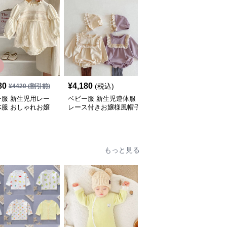
80
¥
4,180
¥
3,220
(税込)
(税込)
¥
4420
(割引前)
ー服 新生児用レー
ベビー服 新生児連体服
韓国風レース襟ロンパー
体服 おしゃれお嬢
レース付きお嬢様風帽子
ス 白色可愛いベビー服
 長袖ロンパース
セット
もっと見る
人