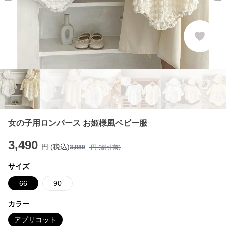
女の子用ロンパース お姫様風ベビー服
3,490
円 (税込)
3,880
円 (割引前)
サイズ
66
90
カラー
アプリコット