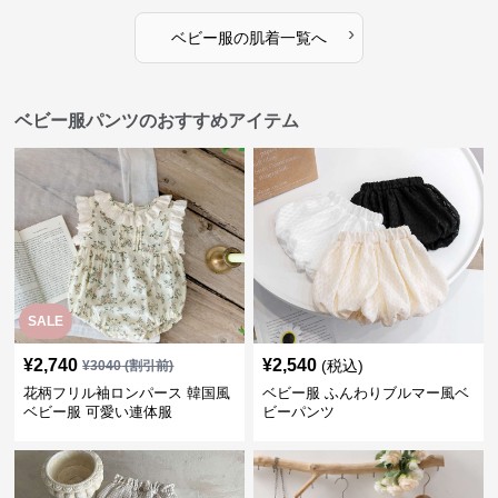
›
ベビー服
の
肌着
一覧へ
ベビー服パンツのおすすめアイテム
SALE
¥
2,740
¥
2,540
(税込)
¥
3040
(割引前)
花柄フリル袖ロンパース 韓国風
ベビー服 ふんわりブルマー風ベ
ベビー服 可愛い連体服
ビーパンツ