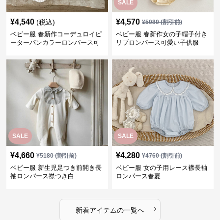
SALE
¥
4,540
¥
4,570
(税込)
¥
5080
(割引前)
ベビー服 春新作コーデュロイピ
ベビー服 春新作女の子帽子付き
ーターパンカラーロンパース可
リブロンパース可愛い子供服
愛い子供服
SALE
SALE
¥
4,660
¥
4,280
¥
5180
(割引前)
¥
4760
(割引前)
ベビー服 新生児足つき前開き長
ベビー服 女の子用レース襟長袖
袖ロンパース襟つき白
ロンパース春夏
›
新着アイテムの一覧へ