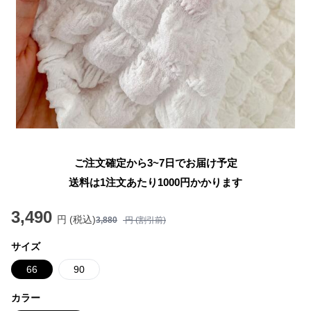
ご注文確定から3~7日でお届け予定
送料は1注文あたり
1000
円かかります
3,490
円 (税込)
3,880
円 (割引前)
サイズ
66
90
カラー