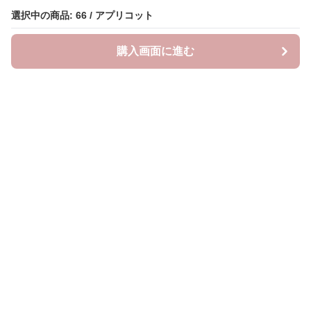
選択中の商品: 66 / アプリコット
選択中の商品: 66 / アプリコット
購入画面に進む
購入画面に進む
リトルチェリー
について
会社概要
利用規約