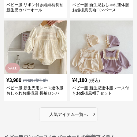
ベビー服 リボン付き縦縞柄長袖
ベビー服 新生児おしゃれ連体服
新生児カバーオール
お姫様風長袖ロンパース
SALE
¥
3,980
¥
4,180
(税込)
¥
4420
(割引前)
ベビー服 新生児用レース連体服
ベビー服 新生児連体服レース付
おしゃれお嬢様風 長袖ロンパー
きお嬢様風帽子セット
ス
›
人気アイテム一覧へ