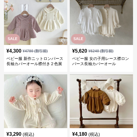
SALE
SALE
¥
4,300
¥
5,620
¥
4780
(割引前)
¥
6240
(割引前)
ベビー服 新作ニットロンパース
ベビー服 女の子用レース襟ロン
長袖カバーオール襟付き２色展
パース長袖カバーオール
開
¥
3,290
¥
4,180
(税込)
(税込)