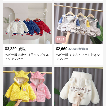
SALE
¥
3,220
¥
2,660
(税込)
¥
2960
(割引前)
ベビー服 お出かけ用キッズキル
ベビー服 くまさんフード付きジ
トジャンパー
ャンパー