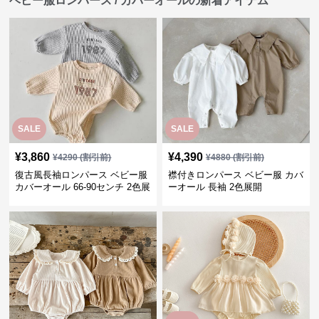
ベビー服ロンパース / カバーオールの新着アイテム
SALE
SALE
¥
3,860
¥
4,390
¥
4290
(割引前)
¥
4880
(割引前)
復古風長袖ロンパース ベビー服
襟付きロンパース ベビー服 カバ
カバーオール 66-90センチ 2色展
ーオール 長袖 2色展開
開