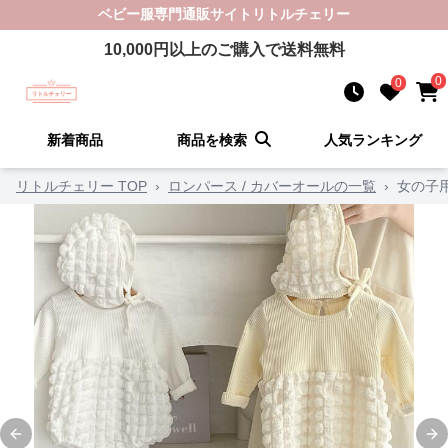
ベビー服
専門通販サイト
リトルチェリー
10,000
円以上のご購入で送料無料
0
0
新着商品
商品を検索
人気ランキング
リトルチェリー TOP
›
ロンパース / カバーオールの一覧
›
女の子
Previous slide
Ne