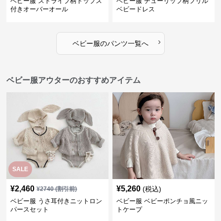
ベビー服 ストライプ柄トップス
ベビー服 チューリップ柄フリル
付きオーバーオール
ベビードレス
›
ベビー服
の
パンツ
一覧へ
ベビー服アウターのおすすめアイテム
SALE
¥
2,460
¥
5,260
(税込)
¥
2740
(割引前)
ベビー服 うさ耳付きニットロン
ベビー服 ベビーポンチョ風ニッ
パースセット
トケープ