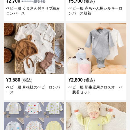
¥
2,700
¥
5,700
(税込)
¥
3000
(割引前)
ベビー服 くまさん付きリブ編み
ベビー服 赤ちゃん用シルキーロ
ロンパース
ンパース肌着
¥
3,580
¥
2,800
(税込)
(税込)
ベビー服 月模様のベビーロンパ
ベビー服 新生児用クロスオーバ
ース
ー肌着セット