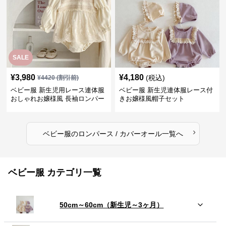
SALE
¥
3,980
¥
4,180
(税込)
¥
4420
(割引前)
ベビー服 新生児用レース連体服
ベビー服 新生児連体服レース付
おしゃれお嬢様風 長袖ロンパー
きお嬢様風帽子セット
ス
›
ベビー服
の
ロンパース / カバーオール
一覧へ
ベビー服 カテゴリ一覧
50cm～60cm（新生児～3ヶ月）