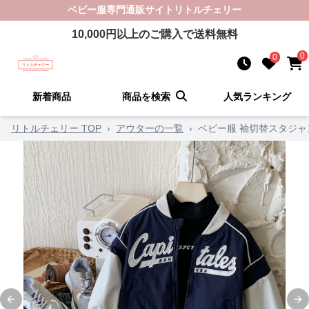
ベビー服
専門通販サイト
リトルチェリー
10,000
円以上のご購入で送料無料
0
0
新着商品
商品を検索
人気ランキング
リトルチェリー TOP
›
アウターの一覧
›
ベビー服 袖切替スタジャ
Previous slide
Ne