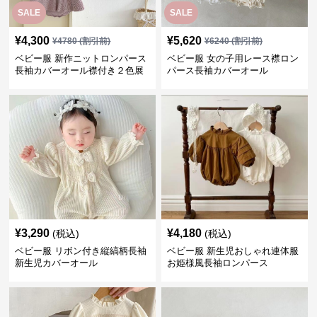
SALE
SALE
¥
4,300
¥
5,620
¥
4780
(割引前)
¥
6240
(割引前)
ベビー服 新作ニットロンパース
ベビー服 女の子用レース襟ロン
長袖カバーオール襟付き２色展
パース長袖カバーオール
開
¥
3,290
¥
4,180
(税込)
(税込)
ベビー服 リボン付き縦縞柄長袖
ベビー服 新生児おしゃれ連体服
新生児カバーオール
お姫様風長袖ロンパース