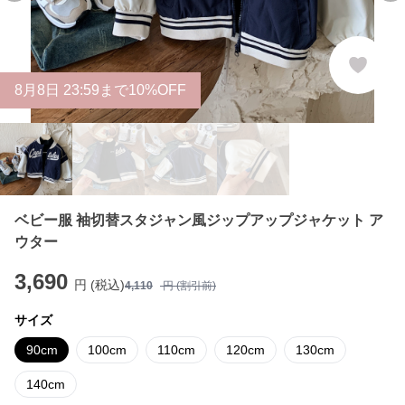
8
月
8
日 23:59まで10%OFF
ベビー服 袖切替スタジャン風ジップアップジャケット ア
ウター
3,690
円 (税込)
4,110
円 (割引前)
サイズ
90cm
100cm
110cm
120cm
130cm
140cm