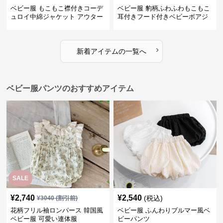
ベビー服 もこもこ襟付きコーデ
ベビー服 豹柄ふわふわもこもこ
ュロイ中綿ジャケット アウター
耳付きフード付きベビーボアジ
ャケット アウター
›
新着アイテムの一覧へ
ベビー服パンツのおすすめアイテム
SALE
¥
2,740
¥
2,540
(税込)
¥
3040
(割引前)
花柄フリル袖ロンパース 韓国風
ベビー服 ふんわりブルマー風ベ
ベビー服 可愛い連体服
ビーパンツ