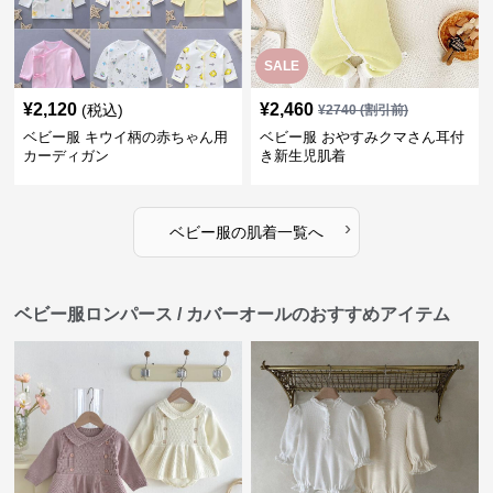
SALE
¥
2,120
¥
2,460
(税込)
¥
2740
(割引前)
ベビー服 キウイ柄の赤ちゃん用
ベビー服 おやすみクマさん耳付
カーディガン
き新生児肌着
›
ベビー服
の
肌着
一覧へ
ベビー服ロンパース / カバーオールのおすすめアイテム