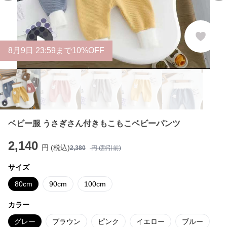
8
月
9
日 23:59まで10%OFF
ベビー服 うさぎさん付きもこもこベビーパンツ
2,140
円 (税込)
2,380
円 (割引前)
サイズ
80cm
90cm
100cm
カラー
グレー
ブラウン
ピンク
イエロー
ブルー