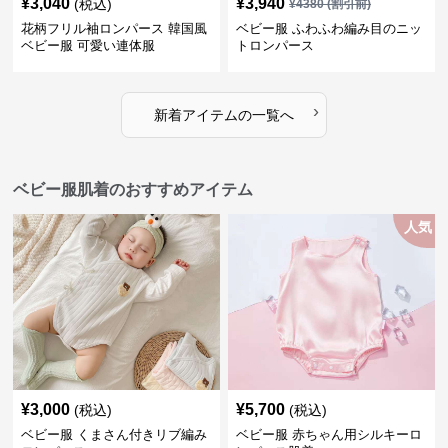
¥
3,040
¥
3,940
(税込)
¥
4380
(割引前)
花柄フリル袖ロンパース 韓国風
ベビー服 ふわふわ編み目のニッ
ベビー服 可愛い連体服
トロンパース
›
新着アイテムの一覧へ
ベビー服肌着のおすすめアイテム
人気
¥
3,000
¥
5,700
(税込)
(税込)
ベビー服 くまさん付きリブ編み
ベビー服 赤ちゃん用シルキーロ