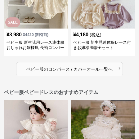
SALE
¥
3,980
¥
4,180
(税込)
¥
4420
(割引前)
ベビー服 新生児用レース連体服
ベビー服 新生児連体服レース付
おしゃれお嬢様風 長袖ロンパー
きお嬢様風帽子セット
ス
›
ベビー服
の
ロンパース / カバーオール
一覧へ
ベビー服ベビードレスのおすすめアイテム