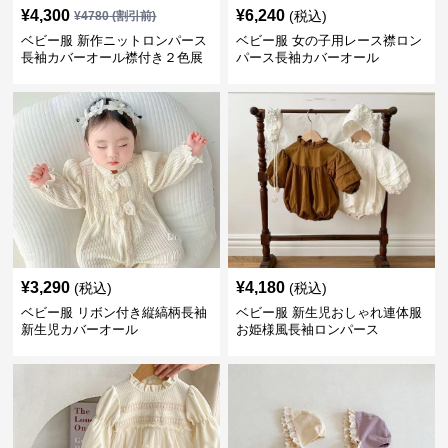
¥
4,300
¥
6,240
(税込)
¥
4780
(割引前)
ベビー服 新作ニットロンパース
ベビー服 女の子用レース襟ロン
長袖カバーオール襟付き２色展
パース長袖カバーオール
開
¥
3,290
¥
4,180
(税込)
(税込)
ベビー服 リボン付き縦縞柄長袖
ベビー服 新生児おしゃれ連体服
新生児カバーオール
お姫様風長袖ロンパース