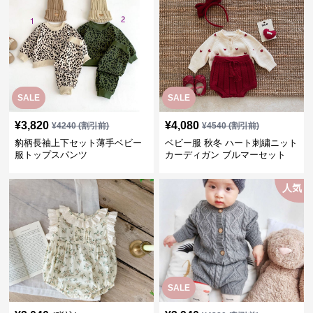
SALE
SALE
¥
3,820
¥
4,080
¥
4240
(割引前)
¥
4540
(割引前)
豹柄長袖上下セット薄手ベビー
ベビー服 秋冬 ハート刺繍ニット
服トップスパンツ
カーディガン ブルマーセット
人気
SALE