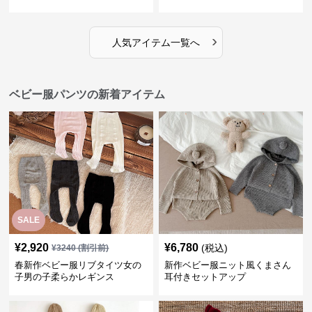
›
人気アイテム一覧へ
ベビー服パンツの新着アイテム
SALE
¥
2,920
¥
6,780
(税込)
¥
3240
(割引前)
春新作ベビー服リブタイツ女の
新作ベビー服ニット風くまさん
子男の子柔らかレギンス
耳付きセットアップ