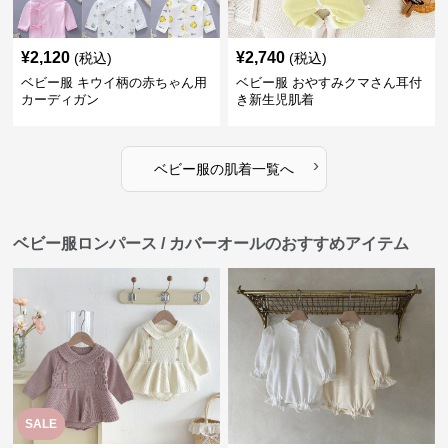
¥
2,120
¥
2,740
(税込)
(税込)
ベビー服 キウイ柄の赤ちゃん用
ベビー服 おやすみクマさん耳付
カーディガン
き新生児肌着
›
ベビー服
の
肌着
一覧へ
ベビー服ロンパース / カバーオールのおすすめアイテム
SALE