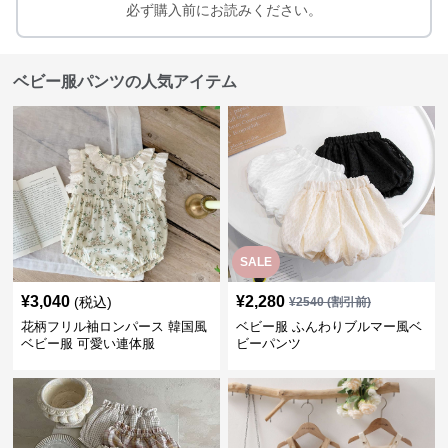
必ず購入前にお読みください。
ベビー服パンツの人気アイテム
SALE
¥
3,040
¥
2,280
(税込)
¥
2540
(割引前)
花柄フリル袖ロンパース 韓国風
ベビー服 ふんわりブルマー風ベ
ベビー服 可愛い連体服
ビーパンツ