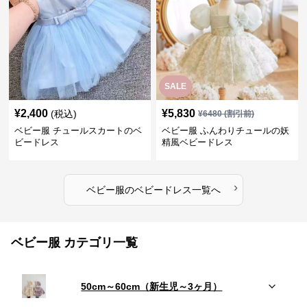
SALE
¥
2,400
¥
5,830
(税込)
¥
6480
(割引前)
ベビー服 チュールスカートのベ
ベビー服 ふんわりチュールの妖
ビードレス
精風ベビードレス
›
ベビー服
の
ベビードレス
一覧へ
ベビー服 カテゴリ一覧
50cm～60cm（新生児～3ヶ月）