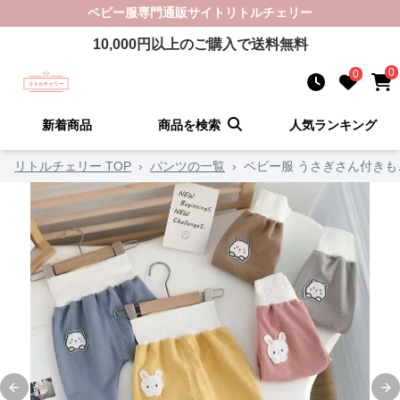
ベビー服
専門通販サイト
リトルチェリー
10,000
円以上のご購入で送料無料
0
0
新着商品
商品を検索
人気ランキング
リトルチェリー TOP
›
パンツの一覧
›
ベビー服 うさぎさん付き
Previous slide
Ne