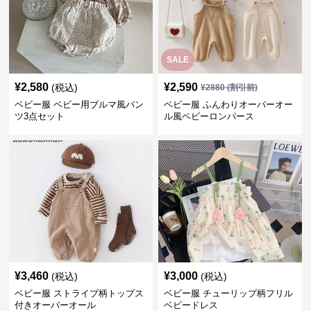
SALE
¥
2,580
¥
2,590
(税込)
¥
2880
(割引前)
ベビー服 ベビー用ブルマ風パン
ベビー服 ふんわりオーバーオー
ツ3点セット
ル風ベビーロンパース
¥
3,460
¥
3,000
(税込)
(税込)
ベビー服 ストライプ柄トップス
ベビー服 チューリップ柄フリル
付きオーバーオール
ベビードレス