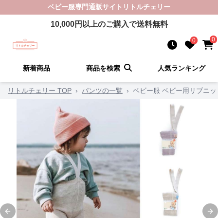
ベビー服
専門通販サイト
リトルチェリー
10,000
円以上のご購入で送料無料
0
0
新着商品
商品を検索
人気ランキング
リトルチェリー TOP
›
パンツの一覧
›
ベビー服 ベビー用リブニ
Previous slide
Ne