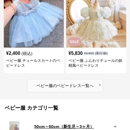
SALE
¥
2,400
¥
5,830
(税込)
¥
6480
(割引前)
ベビー服 チュールスカートのベ
ベビー服 ふんわりチュールの妖
ビードレス
精風ベビードレス
›
ベビー服
の
ベビードレス
一覧へ
ベビー服 カテゴリ一覧
50cm～60cm（新生児～3ヶ月）