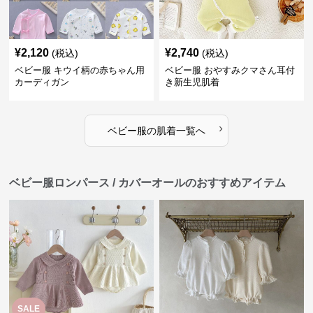
¥
2,120
¥
2,740
(税込)
(税込)
ベビー服 キウイ柄の赤ちゃん用
ベビー服 おやすみクマさん耳付
カーディガン
き新生児肌着
›
ベビー服
の
肌着
一覧へ
ベビー服ロンパース / カバーオールのおすすめアイテム
SALE