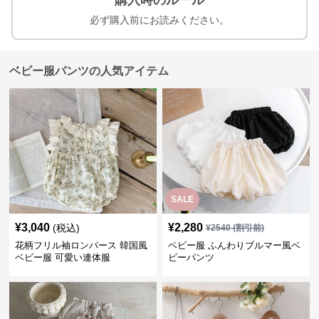
購入時のルール
必ず購入前にお読みください。
ベビー服パンツの人気アイテム
SALE
¥
3,040
¥
2,280
(税込)
¥
2540
(割引前)
花柄フリル袖ロンパース 韓国風
ベビー服 ふんわりブルマー風ベ
ベビー服 可愛い連体服
ビーパンツ