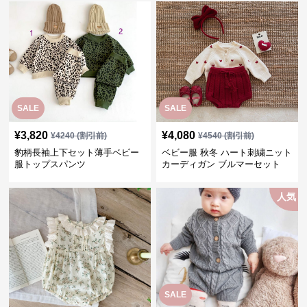
SALE
SALE
¥
3,820
¥
4,080
¥
4240
(割引前)
¥
4540
(割引前)
豹柄長袖上下セット薄手ベビー
ベビー服 秋冬 ハート刺繍ニット
服トップスパンツ
カーディガン ブルマーセット
人気
SALE