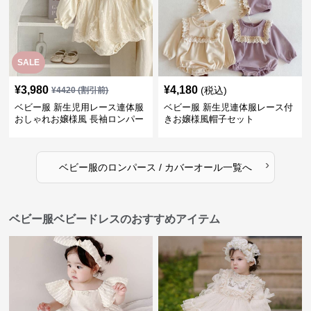
SALE
¥
3,980
¥
4,180
(税込)
¥
4420
(割引前)
ベビー服 新生児用レース連体服
ベビー服 新生児連体服レース付
おしゃれお嬢様風 長袖ロンパー
きお嬢様風帽子セット
ス
›
ベビー服
の
ロンパース / カバーオール
一覧へ
ベビー服ベビードレスのおすすめアイテム