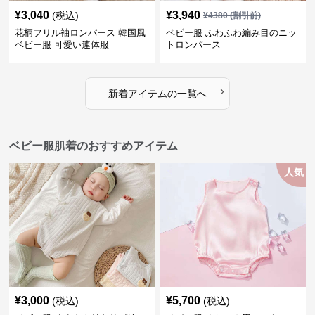
¥
3,040
¥
3,940
(税込)
¥
4380
(割引前)
花柄フリル袖ロンパース 韓国風
ベビー服 ふわふわ編み目のニッ
ベビー服 可愛い連体服
トロンパース
›
新着アイテムの一覧へ
ベビー服肌着のおすすめアイテム
人気
¥
3,000
¥
5,700
(税込)
(税込)