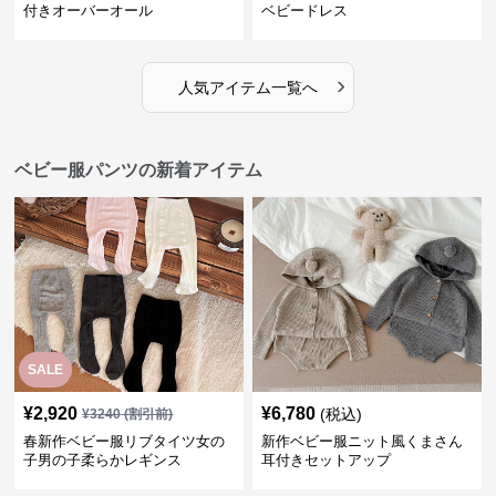
付きオーバーオール
ベビードレス
›
人気アイテム一覧へ
ベビー服パンツの新着アイテム
SALE
¥
2,920
¥
6,780
(税込)
¥
3240
(割引前)
春新作ベビー服リブタイツ女の
新作ベビー服ニット風くまさん
子男の子柔らかレギンス
耳付きセットアップ