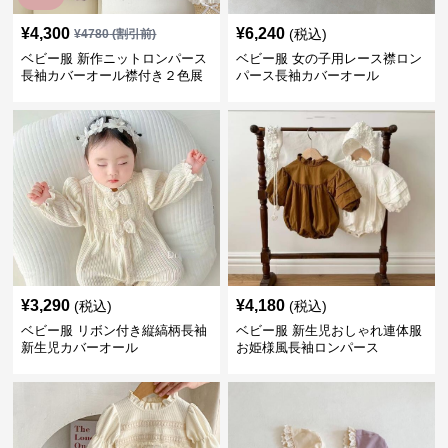
¥
4,300
¥
6,240
(税込)
¥
4780
(割引前)
ベビー服 新作ニットロンパース
ベビー服 女の子用レース襟ロン
長袖カバーオール襟付き２色展
パース長袖カバーオール
開
¥
3,290
¥
4,180
(税込)
(税込)
ベビー服 リボン付き縦縞柄長袖
ベビー服 新生児おしゃれ連体服
新生児カバーオール
お姫様風長袖ロンパース