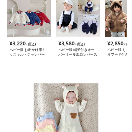
¥
3,220
¥
3,580
¥
2,850
(税込)
(税込)
(税込
ベビー服 お出かけ用キ
ベビー服 帽子付きオー
ベビー服 もこ
ッズキルトジャンパー
バーオール風ロンパース
耳フード付きベ
ター