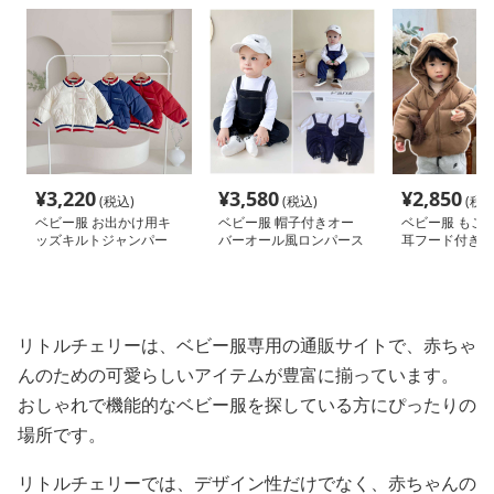
¥
3,220
¥
3,580
¥
2,850
(税込)
(税込)
(税込
ベビー服 お出かけ用キ
ベビー服 帽子付きオー
ベビー服 もこ
ッズキルトジャンパー
バーオール風ロンパース
耳フード付きベ
ター
リトルチェリーは、ベビー服専用の通販サイトで、赤ちゃ
んのための可愛らしいアイテムが豊富に揃っています。
おしゃれで機能的なベビー服を探している方にぴったりの
場所です。
リトルチェリーでは、デザイン性だけでなく、赤ちゃんの