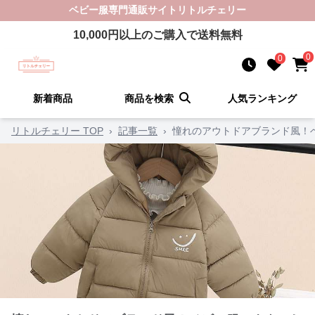
ベビー服
専門通販サイト
リトルチェリー
10,000
円以上のご購入で送料無料
0
0
新着商品
商品を検索
人気ランキング
リトルチェリー TOP
›
記事一覧
›
憧れのアウトドアブランド風！